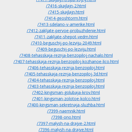
/7416-skajlajn-2.html
/7415-skajlajn.html
/7414-geoshtorm.html
/7413-sdelano-v-amerike.html
/7412-zakljate-pervoe-probuzhdenie.html
/7411-zakljate-shepot-vedm.html
/7410-beguschij-po-lezviju-2049.html
/7409-beguschij-po-lezviju.html
/7408-tehasskaja-reznja-benzopiloj-nachalo.html
/7407-tehasskaja-reznja-benzopiloj-kozhanoe-lico.html
/7406-tehasskaja-reznja-benzopiloj.html
/7405-tehasskaja-reznja-benzopiloj-3d.html
/7404-tehasskaja-reznja-benzopiloj.html
/7403-tehasskaja-reznja-benzopiloj.html
/7402-kingsman-golubaja-krov.html
/7401-kingsman-zolotoe-kolco.html
/7400-kingsman-sekretnaja-sluzhba.html
/7399-naemnik.html
/7398-ono.html
/7397-malysh-na-drajve-2.html
/7396-malysh-na-drajve.html