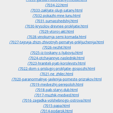
/7034-22.html
/7033-zakljate-slugi-satany.html
/7032-pokazhi-mne-lunu.html
/7031-sumasshedshij.html
/7030-krysolov-drevnee-prokljatie.html
/7029-vtoroj-akt.html
/7028-vinokurnja-semi-komada.html
/7027-tajnaja-zhizn-zhivotnyh-pernatye-prikljuchenija.html
/7026-nezhit.html
/7025-iz-toskany-s-ljubovju.html
/7024-otchajannye-nasledniki.html
/7023-hraniteli-pjati-korolevstv.html
/7022-dom-s-prislugoj-prokljatie-gospozhi.html
/7021-ne_zhilec.html
/7020-paranormalnye-javlenija-pomeste-prizrakov.html
/7019-medvezhij-perepoloh.html
/7018-pab-staryj-dub.html
/7017-muzhik-medved.html
/7016-zagadka-volshebnogo-ostrova.html
/7015-papa.html
/7014-podarok.html