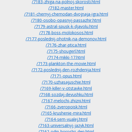
/7183-zhiga-na-polnoj-skorosti.html
/7182-master.html
/7181-chernyj-chemodan-dvojnaja-igra.html
/7180-osobo-opasnyj-passazhir.html
/7179-astral-spusk-k-djavolu.html
/7178-boss-molokosos.html
/7177-poslednij-ohotnik-na-demonov.html
/7176-zhar-ptica.html
/7175-shougerl.html
/7174-mikki-17.html
/7173-plankton-the-movie.html
/7172-poslednij-den-rozhdenija.html
/7171-opus.html
/7170-uzhasajuschie.html
/7169-killer-v-otstavke.html
/7168-sozdaj-devushku.html
/7167-melochi-zhizni.html
/7166-zveropoisk.html
/7165-krushenie-mira.html
/7164-sem-vualej.html
/7163-universalnyj-jazyk.html
/7162-odin-horoshij-den.html