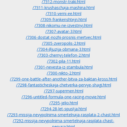
/7312-monstr-traki.html
/7311-krushaschaja-mashina.html
/7310-verni-ee.html
/7309-frankenshtejn.html
/7308-nikomu-ne-izvestnyj.html
/7307-avatar-3.html
/7306-dostat-nozhi-prosnis-mertvec.html
/7305-zveropolis-2.html
/7304-illjuzija-obmana-3.html
/7303-chernyj-telefon-2.html
/7302-pila-11.html
/7301-nevesta-iz-stambula.html
/7300-nikto-2.html
/7299-one-battle-after-another-bitva-za-baktan-kross.html
/7298-fantasticheskaja-chetverka-pervye-shagi.html
/7297-supermen.html
/7296-untitled-formula-one-racing-movie.html
/7295-jelio.html
/7294-28-let-spustja.html
/7293-missija-nevypolnima-smertelnaja-rasplata-2-chast.html
/7292-missija-nevypolnima-smertelnaja-rasplata-chast-
pervaja.html