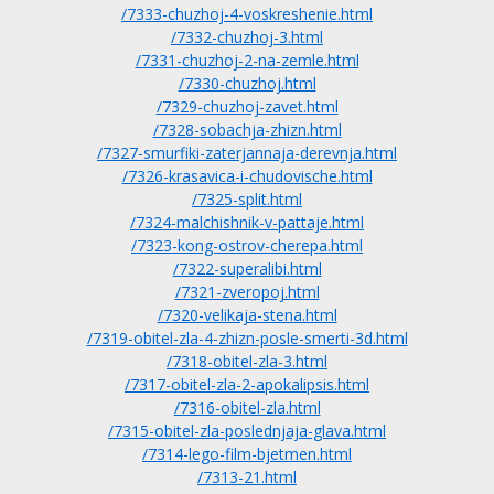
/7333-chuzhoj-4-voskreshenie.html
/7332-chuzhoj-3.html
/7331-chuzhoj-2-na-zemle.html
/7330-chuzhoj.html
/7329-chuzhoj-zavet.html
/7328-sobachja-zhizn.html
/7327-smurfiki-zaterjannaja-derevnja.html
/7326-krasavica-i-chudovische.html
/7325-split.html
/7324-malchishnik-v-pattaje.html
/7323-kong-ostrov-cherepa.html
/7322-superalibi.html
/7321-zveropoj.html
/7320-velikaja-stena.html
/7319-obitel-zla-4-zhizn-posle-smerti-3d.html
/7318-obitel-zla-3.html
/7317-obitel-zla-2-apokalipsis.html
/7316-obitel-zla.html
/7315-obitel-zla-poslednjaja-glava.html
/7314-lego-film-bjetmen.html
/7313-21.html