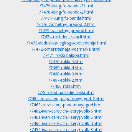
/7479-kung-fu-panda-3.html
/7478-kung-fu-panda-2.html
/7477-kung-fu-panda.html
/7476-zachetnyj-prepod-2.html
/7475-zachetnyj-prepod.html
/7474-rozhdenie-nacii.html
/7473-dedushka-legkogo-povedenija.html
/7472-omerzitelnaja-vosmerka.html
/7471-rokki-balboa.html
/7470-rokki-5.html
/7469-rokki-4.html
/7468-rokki-3.html
/7467-rokki-2.html
/7466-rokki.html
/7465-krid-nasledie-rokki.html
/7464-zdravstvuj-papa-novyj-god-2.html
/7463-zdravstvuj-papa-novyj-god.html
/7462-ivan-carevich-i-seryj-volk-6.html
/7461-ivan-carevich-i-seryj-volk-5.html
/7460-ivan-carevich-i-seryj-volk-4.html
/7459-ivan-carevich-i-seryj-volk-3.html