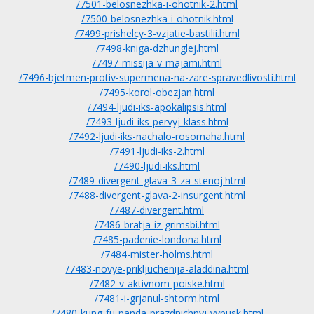
/7501-belosnezhka-i-ohotnik-2.html
/7500-belosnezhka-i-ohotnik.html
/7499-prishelcy-3-vzjatie-bastilii.html
/7498-kniga-dzhunglej.html
/7497-missija-v-majami.html
/7496-bjetmen-protiv-supermena-na-zare-spravedlivosti.html
/7495-korol-obezjan.html
/7494-ljudi-iks-apokalipsis.html
/7493-ljudi-iks-pervyj-klass.html
/7492-ljudi-iks-nachalo-rosomaha.html
/7491-ljudi-iks-2.html
/7490-ljudi-iks.html
/7489-divergent-glava-3-za-stenoj.html
/7488-divergent-glava-2-insurgent.html
/7487-divergent.html
/7486-bratja-iz-grimsbi.html
/7485-padenie-londona.html
/7484-mister-holms.html
/7483-novye-prikljuchenija-aladdina.html
/7482-v-aktivnom-poiske.html
/7481-i-grjanul-shtorm.html
/7480-kung-fu-panda-prazdnichnyj-vypusk.html