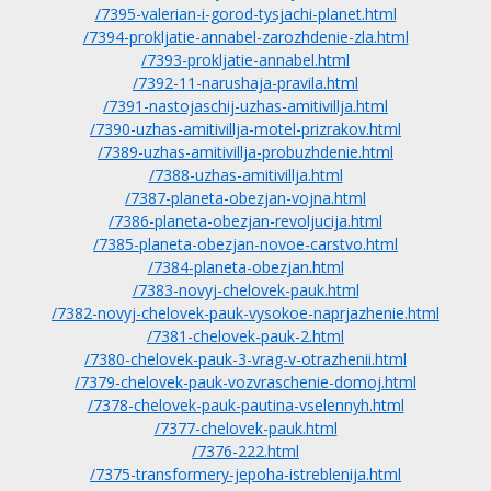
/7395-valerian-i-gorod-tysjachi-planet.html
/7394-prokljatie-annabel-zarozhdenie-zla.html
/7393-prokljatie-annabel.html
/7392-11-narushaja-pravila.html
/7391-nastojaschij-uzhas-amitivillja.html
/7390-uzhas-amitivillja-motel-prizrakov.html
/7389-uzhas-amitivillja-probuzhdenie.html
/7388-uzhas-amitivillja.html
/7387-planeta-obezjan-vojna.html
/7386-planeta-obezjan-revoljucija.html
/7385-planeta-obezjan-novoe-carstvo.html
/7384-planeta-obezjan.html
/7383-novyj-chelovek-pauk.html
/7382-novyj-chelovek-pauk-vysokoe-naprjazhenie.html
/7381-chelovek-pauk-2.html
/7380-chelovek-pauk-3-vrag-v-otrazhenii.html
/7379-chelovek-pauk-vozvraschenie-domoj.html
/7378-chelovek-pauk-pautina-vselennyh.html
/7377-chelovek-pauk.html
/7376-222.html
/7375-transformery-jepoha-istreblenija.html