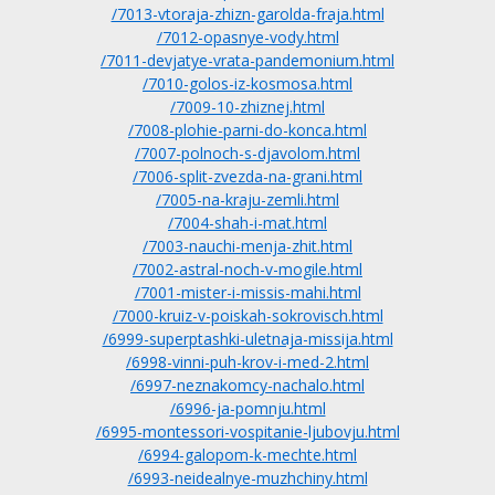
/7013-vtoraja-zhizn-garolda-fraja.html
/7012-opasnye-vody.html
/7011-devjatye-vrata-pandemonium.html
/7010-golos-iz-kosmosa.html
/7009-10-zhiznej.html
/7008-plohie-parni-do-konca.html
/7007-polnoch-s-djavolom.html
/7006-split-zvezda-na-grani.html
/7005-na-kraju-zemli.html
/7004-shah-i-mat.html
/7003-nauchi-menja-zhit.html
/7002-astral-noch-v-mogile.html
/7001-mister-i-missis-mahi.html
/7000-kruiz-v-poiskah-sokrovisch.html
/6999-superptashki-uletnaja-missija.html
/6998-vinni-puh-krov-i-med-2.html
/6997-neznakomcy-nachalo.html
/6996-ja-pomnju.html
/6995-montessori-vospitanie-ljubovju.html
/6994-galopom-k-mechte.html
/6993-neidealnye-muzhchiny.html