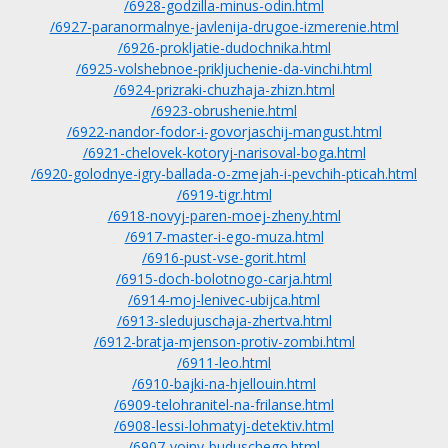
/6928-godzilla-minus-odin.html
/6927-paranormalnye-javlenija-drugoe-izmerenie.html
/6926-prokljatie-dudochnika.html
/6925-volshebnoe-prikljuchenie-da-vinchi.html
/6924-prizraki-chuzhaja-zhizn.html
/6923-obrushenie.html
/6922-nandor-fodor-i-govorjaschij-mangust.html
/6921-chelovek-kotoryj-narisoval-boga.html
/6920-golodnye-igry-ballada-o-zmejah-i-pevchih-pticah.html
/6919-tigr.html
/6918-novyj-paren-moej-zheny.html
/6917-master-i-ego-muza.html
/6916-pust-vse-gorit.html
/6915-doch-bolotnogo-carja.html
/6914-moj-lenivec-ubijca.html
/6913-sledujuschaja-zhertva.html
/6912-bratja-mjenson-protiv-zombi.html
/6911-leo.html
/6910-bajki-na-hjellouin.html
/6909-telohranitel-na-frilanse.html
/6908-lessi-lohmatyj-detektiv.html
/6907-voiny-buduschego.html