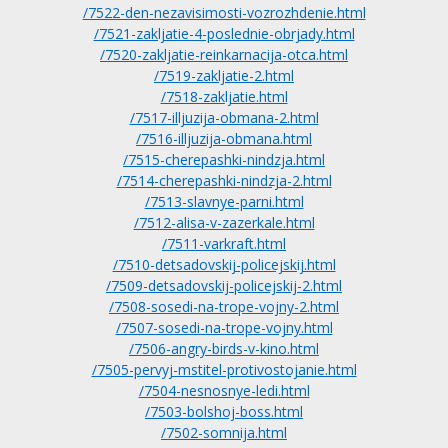
/7522-den-nezavisimosti-vozrozhdenie.html
/7521-zakljatie-4-poslednie-obrjady.html
/7520-zakljatie-reinkarnacija-otca.html
/7519-zakljatie-2.html
/7518-zakljatie.html
/7517-illjuzija-obmana-2.html
/7516-illjuzija-obmana.html
/7515-cherepashki-nindzja.html
/7514-cherepashki-nindzja-2.html
/7513-slavnye-parni.html
/7512-alisa-v-zazerkale.html
/7511-varkraft.html
/7510-detsadovskij-policejskij.html
/7509-detsadovskij-policejskij-2.html
/7508-sosedi-na-trope-vojny-2.html
/7507-sosedi-na-trope-vojny.html
/7506-angry-birds-v-kino.html
/7505-pervyj-mstitel-protivostojanie.html
/7504-nesnosnye-ledi.html
/7503-bolshoj-boss.html
/7502-somnija.html