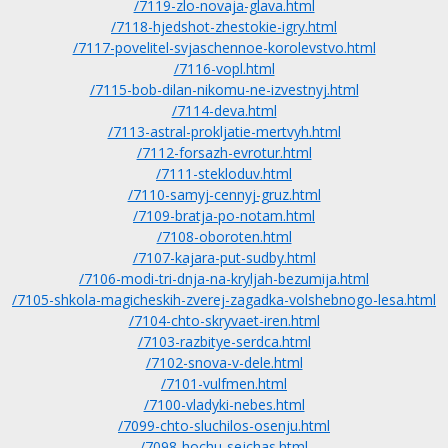
/7119-zlo-novaja-glava.html
/7118-hjedshot-zhestokie-igry.html
/7117-povelitel-svjaschennoe-korolevstvo.html
/7116-vopl.html
/7115-bob-dilan-nikomu-ne-izvestnyj.html
/7114-deva.html
/7113-astral-prokljatie-mertvyh.html
/7112-forsazh-evrotur.html
/7111-stekloduv.html
/7110-samyj-cennyj-gruz.html
/7109-bratja-po-notam.html
/7108-oboroten.html
/7107-kajara-put-sudby.html
/7106-modi-tri-dnja-na-kryljah-bezumija.html
/7105-shkola-magicheskih-zverej-zagadka-volshebnogo-lesa.html
/7104-chto-skryvaet-iren.html
/7103-razbitye-serdca.html
/7102-snova-v-dele.html
/7101-vulfmen.html
/7100-vladyki-nebes.html
/7099-chto-sluchilos-osenju.html
/7098-hochu-sejchas.html