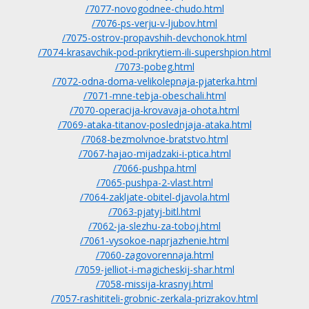
/7077-novogodnee-chudo.html
/7076-ps-verju-v-ljubov.html
/7075-ostrov-propavshih-devchonok.html
/7074-krasavchik-pod-prikrytiem-ili-supershpion.html
/7073-pobeg.html
/7072-odna-doma-velikolepnaja-pjaterka.html
/7071-mne-tebja-obeschali.html
/7070-operacija-krovavaja-ohota.html
/7069-ataka-titanov-poslednjaja-ataka.html
/7068-bezmolvnoe-bratstvo.html
/7067-hajao-mijadzaki-i-ptica.html
/7066-pushpa.html
/7065-pushpa-2-vlast.html
/7064-zakljate-obitel-djavola.html
/7063-pjatyj-bitl.html
/7062-ja-slezhu-za-toboj.html
/7061-vysokoe-naprjazhenie.html
/7060-zagovorennaja.html
/7059-jelliot-i-magicheskij-shar.html
/7058-missija-krasnyj.html
/7057-rashititeli-grobnic-zerkala-prizrakov.html