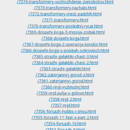
/7374-transformery-voshozhdenie-zverobotov.html
/7373-transformery-nachalo.html
/7372-transformery-mest-padshih.html
/7371-transformery.html
/7370-transformery-poslednij-rycar.html
/7369-dospehi-boga-3-missija-zodiak.html
/7368-dospehi-boga.html
/7367-dospehi-boga-2-operacija-kondor.html
/7366-dospehi-boga-v-poiskah-sokrovisch.html
/7365-strazhi-galaktiki-chast-3.html
/7364-strazhi-galaktiki-chast-2.html
/7363-strazhi-galaktiki.html
/7362-zaterjannyj-gorod-z.html
/7361-zaterjannyj-gorod.html
/7360-rejd-vyzhivshij.html
/7359-rejd-pulja-v-golove.html
/7358-rejd-2.html
/7357-rejd.html
/7356-forsazh-hobbs-i-shou.html
/7355-forsazh-11-fast-x-part-2.html
/7354-forsazh-10.html
/7353-forsazh-9.html