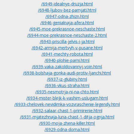
/6949-idealnye-druzja.html
/6948-ljubov-bez-pamjati.html
/6947-odna-zhizn.html
/6946-genialnaja-afera.html
/6945-moe-prekrasnoe-neschaste.html
/6944-moe-prekrasnoe-neschaste-2.html
/6943-priscilla-jelvis-i-ja.html
/6942-armija-mertvyh-v-pusane.html
/6941-mechty-robota.html
/6940-plohie-parni.html
/6939-vaka-zakoldovannyj-voin.html
/6938-bolshaja-gonka-audi-protiv-ljanchi.html
/6937-iz-glubiny.html
/6936-vkus-straha.html
/6935-nesmotrja-ni-na-chto.html
/6934-mister-blejk-k-vashim-uslugam.html
/6933-chelovek-nevidimka-vozvraschenie-legendy.html
/6932-salaar-chast-1-primirenie.html
/6931-mjatezhnaja-luna-chast-1-ditja-ognja.html
/6930-moja-zhena-killer.html
/6929-odna-doma.html