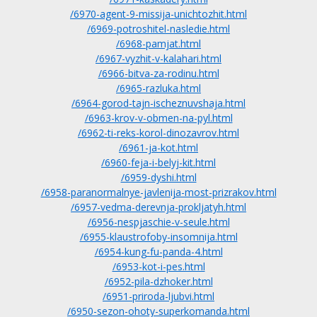
/6970-agent-9-missija-unichtozhit.html
/6969-potroshitel-nasledie.html
/6968-pamjat.html
/6967-vyzhit-v-kalahari.html
/6966-bitva-za-rodinu.html
/6965-razluka.html
/6964-gorod-tajn-ischeznuvshaja.html
/6963-krov-v-obmen-na-pyl.html
/6962-ti-reks-korol-dinozavrov.html
/6961-ja-kot.html
/6960-feja-i-belyj-kit.html
/6959-dyshi.html
/6958-paranormalnye-javlenija-most-prizrakov.html
/6957-vedma-derevnja-prokljatyh.html
/6956-nespjaschie-v-seule.html
/6955-klaustrofoby-insomnija.html
/6954-kung-fu-panda-4.html
/6953-kot-i-pes.html
/6952-pila-dzhoker.html
/6951-priroda-ljubvi.html
/6950-sezon-ohoty-superkomanda.html