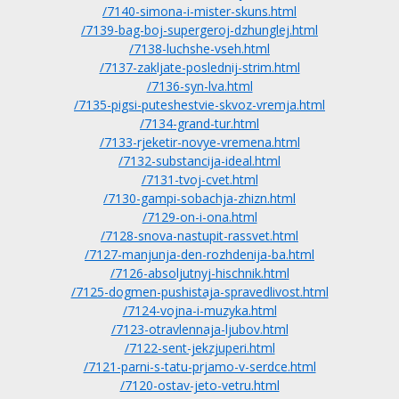
/7140-simona-i-mister-skuns.html
/7139-bag-boj-supergeroj-dzhunglej.html
/7138-luchshe-vseh.html
/7137-zakljate-poslednij-strim.html
/7136-syn-lva.html
/7135-pigsi-puteshestvie-skvoz-vremja.html
/7134-grand-tur.html
/7133-rjeketir-novye-vremena.html
/7132-substancija-ideal.html
/7131-tvoj-cvet.html
/7130-gampi-sobachja-zhizn.html
/7129-on-i-ona.html
/7128-snova-nastupit-rassvet.html
/7127-manjunja-den-rozhdenija-ba.html
/7126-absoljutnyj-hischnik.html
/7125-dogmen-pushistaja-spravedlivost.html
/7124-vojna-i-muzyka.html
/7123-otravlennaja-ljubov.html
/7122-sent-jekzjuperi.html
/7121-parni-s-tatu-prjamo-v-serdce.html
/7120-ostav-jeto-vetru.html