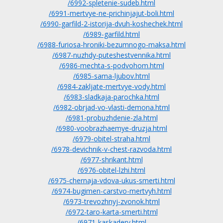
/6992-spletenie-sudeb.html
/6991-mertvye-ne-prichinjajut-boli.html
/6990-garfild-2-istorija-dvuh-koshechek.html
/6989-garfild.html
/6988-furiosa-hroniki-bezumnogo-maksa.html
/6987-nuzhdy-puteshestvennika.html
/6986-mechta-s-podvohom.html
/6985-sama-ljubov.html
/6984-zakljate-mertvye-vody.html
/6983-sladkaja-parochka.html
/6982-obrjad-vo-vlasti-demona.html
/6981-probuzhdenie-zla.html
/6980-voobrazhaemye-druzja.html
/6979-obitel-straha.html
/6978-devichnik-v-chest-razvoda.html
/6977-shrikant.html
/6976-obitel-lzhi.html
/6975-chernaja-vdova-ukus-smerti.html
/6974-bugimen-carstvo-mertvyh.html
/6973-trevozhnyj-zvonok.html
/6972-taro-karta-smerti.html
/6971-kaskadery.html