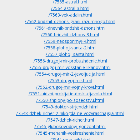
/7565-astral.html
/7564-astral-3.html
/7563-vek-adalin.html
/7562-bridzhit-dzhons-grani-razumnogo.html
/7561-dnevnik-bridzhit-dzhons.html
/7560-bridzhit-dzhons-3.html
/7559-neosporimyj-4.html
/7558-plohoj-santa-2.html
/7557-plohoj-santa.html
/7556-drugoj-mir-probuzhdenie.html
/7555-drugoj-mir-vosstanie-likanov.html
/7554-drugoj-mir-2-jevoljucija.html
/7553-drugoj-mir.html
/7552-drugoj-mir-vojny-krovi.html
/7551-uidzhi-prokljatie-doski-djavola.html
/7550-shpiony-po-sosedstvu.html
/7549-doktor-strjendzh.html
/7548-dzhek-richer-2-nikogda-ne-vozvraschajsja.html
/7547-dzhek-richer.html
/7546-glubokovodnyj-gorizont.html
/7545-mehanik-voskreshenie.html
/7544-mehanik.html