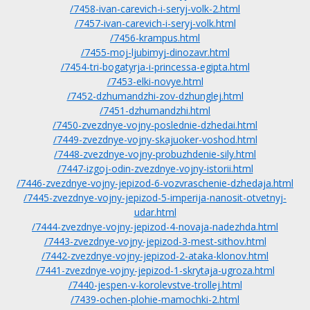
/7458-ivan-carevich-i-seryj-volk-2.html
/7457-ivan-carevich-i-seryj-volk.html
/7456-krampus.html
/7455-moj-ljubimyj-dinozavr.html
/7454-tri-bogatyrja-i-princessa-egipta.html
/7453-elki-novye.html
/7452-dzhumandzhi-zov-dzhunglej.html
/7451-dzhumandzhi.html
/7450-zvezdnye-vojny-poslednie-dzhedai.html
/7449-zvezdnye-vojny-skajuoker-voshod.html
/7448-zvezdnye-vojny-probuzhdenie-sily.html
/7447-izgoj-odin-zvezdnye-vojny-istorii.html
/7446-zvezdnye-vojny-jepizod-6-vozvraschenie-dzhedaja.html
/7445-zvezdnye-vojny-jepizod-5-imperija-nanosit-otvetnyj-
udar.html
/7444-zvezdnye-vojny-jepizod-4-novaja-nadezhda.html
/7443-zvezdnye-vojny-jepizod-3-mest-sithov.html
/7442-zvezdnye-vojny-jepizod-2-ataka-klonov.html
/7441-zvezdnye-vojny-jepizod-1-skrytaja-ugroza.html
/7440-jespen-v-korolevstve-trollej.html
/7439-ochen-plohie-mamochki-2.html