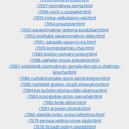
/7097-normalnaja-semja.html
/7096-noch-v-zooparke.html
/7095-holop-velikolepnyj-vek.html
/7094-prisutstvie.html
/7093-paranormalnye-javlenija-kondzhiam.html
/7092-prokljatie-paranormalnoe-video.html
/7091-zubastiki-opasnyj-rejs.html
/7090-komendantskij-chas.html
/7089-bolshoj-pernatyj-pobeg.html
/7088-zakljatie-novoe-pokolenie.html
/7087-volshebnik-izumrudnogo-goroda-doroga-iz-zheltogo-
kirpicha.html
/7086-rozhdestvenskie-istorii-astrid-lindgren.html
/7085-rashititeli-grobnic-strazh-imperatora.html
/7084-byt-luchshe-istorija-robbi-uiljamsa.html
/7083-novogodnie-istorii-zverushek.html
/7082-bejbi-dzhon.html
/7081-krjejven-ohotnik.html
/7080-vlastelin-kolec-vojna-rohirrimov.html
/7079-pervaja-vedma-novye-dushi.html
/7078-forsazh-polnyj-vpered.html