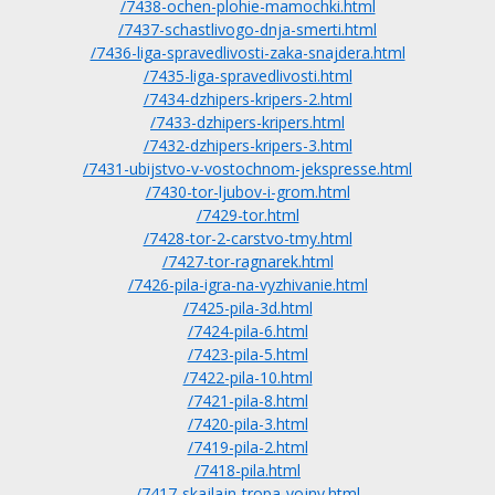
/7438-ochen-plohie-mamochki.html
/7437-schastlivogo-dnja-smerti.html
/7436-liga-spravedlivosti-zaka-snajdera.html
/7435-liga-spravedlivosti.html
/7434-dzhipers-kripers-2.html
/7433-dzhipers-kripers.html
/7432-dzhipers-kripers-3.html
/7431-ubijstvo-v-vostochnom-jekspresse.html
/7430-tor-ljubov-i-grom.html
/7429-tor.html
/7428-tor-2-carstvo-tmy.html
/7427-tor-ragnarek.html
/7426-pila-igra-na-vyzhivanie.html
/7425-pila-3d.html
/7424-pila-6.html
/7423-pila-5.html
/7422-pila-10.html
/7421-pila-8.html
/7420-pila-3.html
/7419-pila-2.html
/7418-pila.html
/7417-skajlajn-tropa-vojny.html