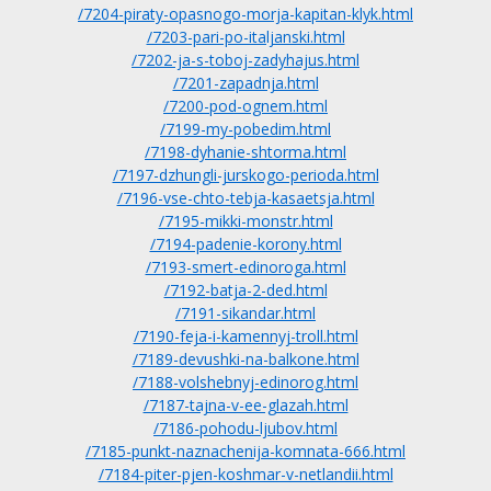
/7204-piraty-opasnogo-morja-kapitan-klyk.html
/7203-pari-po-italjanski.html
/7202-ja-s-toboj-zadyhajus.html
/7201-zapadnja.html
/7200-pod-ognem.html
/7199-my-pobedim.html
/7198-dyhanie-shtorma.html
/7197-dzhungli-jurskogo-perioda.html
/7196-vse-chto-tebja-kasaetsja.html
/7195-mikki-monstr.html
/7194-padenie-korony.html
/7193-smert-edinoroga.html
/7192-batja-2-ded.html
/7191-sikandar.html
/7190-feja-i-kamennyj-troll.html
/7189-devushki-na-balkone.html
/7188-volshebnyj-edinorog.html
/7187-tajna-v-ee-glazah.html
/7186-pohodu-ljubov.html
/7185-punkt-naznachenija-komnata-666.html
/7184-piter-pjen-koshmar-v-netlandii.html