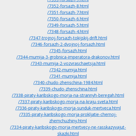
/7352-forsazh-8.html
/7351-forsazh-7.html
/7350-forsazh-6.html
/7349-forsazh-5.html
/7348-forsazh-4.html
/7347-trojnoj-forsazh-tokijskij-drift.html
/7346-forsazh-2-dvojnoj-forsazh.html
/7345-forsazh.html
/7344-mumija-3-grobnica-imperatora-drakonov.html
/7343-mumija-2-vozvraschaetsja.html
/7342-mumija.html
/7341-mumija.html
/7340-chudo-zhenschina-1984.html
/7339-chudo-zhenschina.html
/7338-piraty-karibskogo-morja-na-strannyh-beregah.html
/7337-piraty-karibskogo-morja-na-kraju-sveta.html
/7336-piraty-karibskogo-morja-sunduk-mertveca.html
/7335-piraty-karibskogo-morja-prokljatie-chernoj-
zhemchuzhiny.html
/7334-piraty-karibskogo-morja-mertvecy-ne-rasskazyvajut-
skazki.html