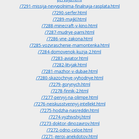
/7291-missija-nevypolnima-finalnaja-rasplata.html
/7290-serfer.html
/7289-majkl.html
/7288-minecraft-v-kino.html
/7287-mudrye-parni.html
/7286-vne-zakona.html
/7285-vozvraschenie-mamontenka.html
/7284-domovenok-kuzja-2.html
/7283-aviator.html
/7282-litvjak.html
/7281-mazhor-v-dubae.html
/7280-skazochnye-vyhodnye.html
/7279-gorynych.html
/7278-finnik-2.html
/7277-pervyj-na-olimpe.html
/7276-neiskusstvennyj-intellekt.html
/7275-hodzha-nasreddin.html
/7274-vyzhivshij.html
/7273-doktor-dinozavrov.html
/7272-odno-celoe.html
/7271-geroi-anekdotov.html