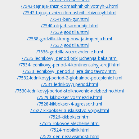
/7543-tajnaja-zhizn-domashnih-zhivotnyh-2.html
/7542-tajnaja-zhizn-domashnih-zhivotnyh.html
/7541-ben-gur.html
/7540-otrjad-samoubijc.html
/7539-godzilla.html
/7538-godzilla-i-kong-novaja-imperija.html
/7537-godzilla.html
/7536-godzilla-vozrozhdenie.html
/7535-lednikovyj-period-prikljuchenija-baka.html
/7534-lednikovyj-period-4-kontinentalnyj-drejf.html
/7533-lednikovyj-period-3-jera-dinozavrov.html
/7532-lednikovyj-period-2-globalnoe-poteplenie.html
/7531-lednikovyj-period.html
/7530-lednikovyj-period-stolknovenie-neizbezhno.html
/7529-kikbokser-vozmezdie.html
/7528-kikbokser-4-agressor.html
/7527-kikbokser-3-iskusstvo-vojny.html
/7526-kikbokser.html
/7525-rokovoe-vlechenie.html
/7524-mobilnik.html
/7523-den-nezavisimosti.html