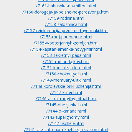
/7161-babushka-na-million.html
/7160-dorogaja-ja-bolshe-ne-perezvonju.html
/7159-rodnina.html
/7158-zalozhnica.html
/7157-reinkarnacija-predsmertnye-muki.html
/7156-moj-paren-princ.html
/7155-v-poterjannyh-zemljah.html
/7154-kapitan-amerika-novyj-mir.html
/7153-sekretnyj-papa.html
/7152-million-lajkov.html
/7151-konchitsja-leto.html
/7150-choknutye.html
/7149-memuary-ulitki.html
/7148-korolevskie-prikljuchenija.html
/7147-kliner.html
/7146-astral-mogilnyj-ritual.html
/7145-obezjanka.html
/7144-o-kanada.html
/7143-supergnomy.html
/7142-uschele.html
/7141-vse-chto-nam-kazhetsja-svetom.html