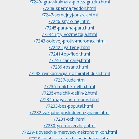
/7249-igra-v-kalmara-perezagruzka.html
/7248-spermageddon.html
/7247-semejnyj-prizrak.html
/7246-sny-o-nej.html
/7245-para-na-paru.html
/7244-igry-vozmezdija.html
/7243-solovej-protiv-muromca.html
/7242-liga-tenej.html
/7241-top-floor.html
/7240-car-carej.html
/7239-rosario.html
/7238-reinkarnacija-pozhiratel-dush.html
/7237-tuda.html
/7236-malchik-delfin.html
/7235-malchik-delfin-2.html
/7234-magazine-dreams.html
/7233-bes-poputal.html
/7232-zakljatie-poslednee-izgnanie.html
/7231-ochi.html
/7230-gromoverzhcy.html
/7229-zloveschie-mertvecy-nekronomikon.html
/7228-zhjul-i-asha-v-strane-indejcev.html