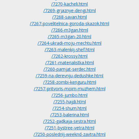
/7270-kacheli.html
/7269-grjaznye-dengi.html
/7268-savan.html
/7267-povelitelnica-goroda-skazok.html
/7266-m3gan.html
/7265-m3gan-20.html
/7264-ukradi-moju-mechtu.html
/7263-malenkij-shef.html
/7262-krossy.html
/7261-materialistka.html
/7260-pamjat-serdec.html
/7259-na-derevnju-dedushke.html
/7258-zombi-kenguru.html
/7257-pritvoris-moim-muzhem.html
/7256-jumbo.html
/7255-hajdi.html
/7254-shum.html
/7253-balerina.html
/7252-gadkaja-sestra.html
/7251-bystree-vetra.html
/7250-poslednij-weeknd-zavtra.html