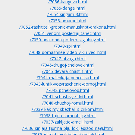
/7056-kanguva.html
/7055-dangal.html
/7054-singam-3.html
/7053-amaran.html
/7052-rashititeli-grobnic-manuskript-drakona.html
/7051-venom-poslednij-tanec.html
/7050-anakonda-podem-s-glubiny.html
/7049-spi.html
/7048-domashnee-video-viki-i-vedi.html
/7047-otvaga.html
/7046-drugoj-chelovek.html
/7045-devara-chast-1.html
/7044-malenkaja-princessa.html
/7043-luntik-vozvraschenie-domoj.html
/7042-pchelovod.html
/7041-schastlivye-dni.html
/7040-chuzhoj-romul.html
/7039-kak-my-sbezhali-s-cirkom.html
/7038-tajna-samoubijcy.html
/7037-zakljatie-amelii.html
/7036-sinjaja-tjurma-blju-lok-jepizod-nagi.html
/7035-garold-i-volshebnyj-melok.html