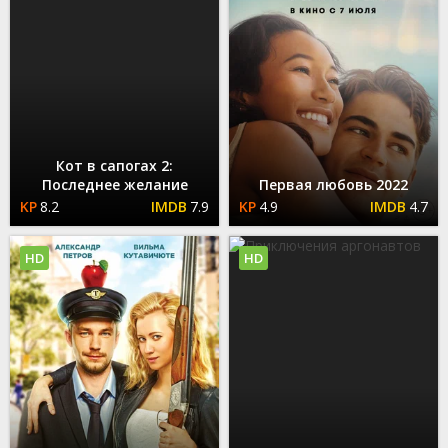
Кот в сапогах 2:
Последнее желание
Первая любовь 2022
8.2
7.9
4.9
4.7
HD
HD