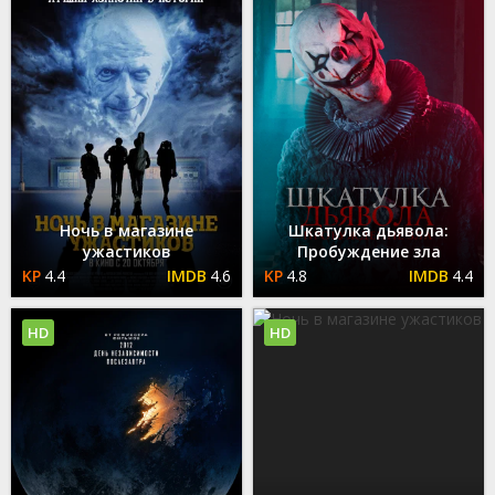
Ночь в магазине
Шкатулка дьявола:
ужастиков
Пробуждение зла
4.4
4.6
4.8
4.4
HD
HD