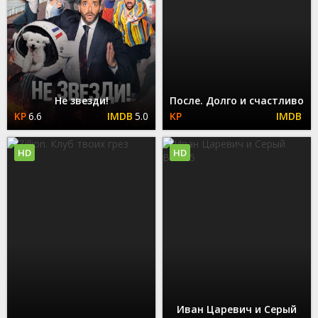
Не звезди!
После. Долго и счастливо
6.6
5.0
HD
HD
Иван Царевич и Серый