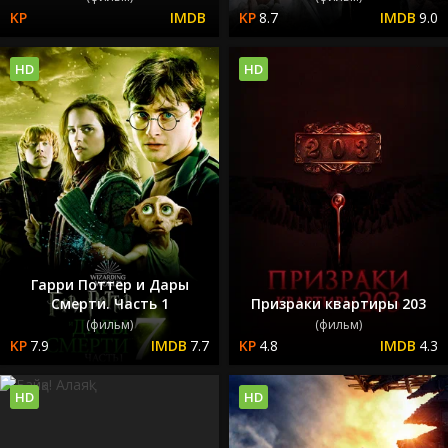
8.7
9.0
HD
HD
Гарри Поттер и Дары
Смерти. Часть 1
Призраки квартиры 203
(фильм)
(фильм)
7.9
7.7
4.8
4.3
HD
HD