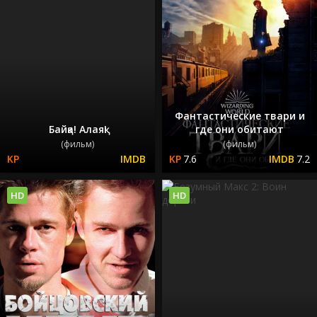
Фантастические твари и
Байқа! Алаяқ!
где они обитают
(фильм)
(фильм)
7.6
7.2
HD
HD