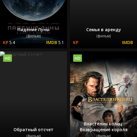
Падение Луны
Семья в аренду
(фильм)
(фильм)
5.4
5.1
HD
HD
Властелин колец:
Обратный отсчет
Возвращение короля
(фильм)
(фильм)