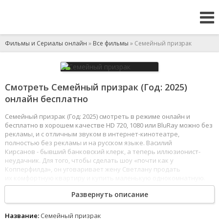
Фильмы и Сериалы онлайн
»
Все фильмы
» Семейный призрак
Смотреть Семейный призрак (Год: 2025)
онлайн бесплатно
Семейный призрак (Год: 2025) смотреть в режиме онлайн и
бесплатно в хорошем качестве HD 720, 1080 или BluRay можно без
рекламы, и с отличным звуком в интернет-кинотеатре,
полностью без рекламы и на русском языке. Василий
Кирсанов - бывший банковский клерк, а теперь иллюзионист-
неудачник. Для того, чтобы сделать шоу «почти как у
Копперфилда», он уговаривает жену Светлану продать
их комфортную квартиру и купить маленькую однокомнатную.
Но шоу провалилось, а Светлане и двум детям чрезвычайно
Развернуть описание
тесно в однушке, и жена требует срочно решить жилищный
вопрос. В поисках квартиры Кирсанов случайно натыкается
на крайне выгодное объявление и на деньги от продажи своей
Название:
Семейный призрак