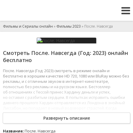
Фильмы и Сериалы онлайн
»
Фильмы 2023
» После. Навсегда
Смотреть После. Навсегда (Год: 2023) онлайн
бесплатно
После. Навсегда (Год: 2023) смотреть в режиме онлайн и
бесплатно в хорошем качестве HD 720, 1080 или BluRay можно без
рекламы, и с отличным звуком в интернет-кинотеатре,
полностью без рекламы и на русском языке. Бестселлер
об отношениях с Тессой принес Хардину деньги и успех,
но оставил с разбитым сердцем. В попытках исправить ошибки
давнего прошлого Хардин отправляется из Лондона в знойный
Лиссабон, но попадает в новый водоворот страстей. Когда
же судьба дарит Хардину и Тессе шанс на счастливый финал,
Развернуть описание
только от них зависит, какой станет последняя глава их истории
любви.
1
2
3
4
5
6
7
8
Название:
После. Навсегда