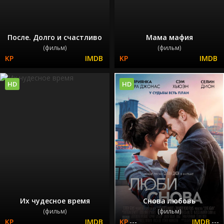
После. Долго и счастливо
Мама мафия
(фильм)
(фильм)
HD
HD
Их чудесное время
Снова любовь
(фильм)
(фильм)
---
---