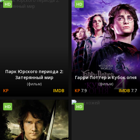
HD
HD
Парк Юрского периода 2:
Затерянный мир
Гарри Поттер и Кубок огня
(фильм)
(фильм)
7.9
7.7
HD
HD