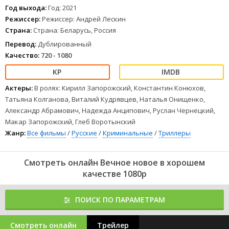
и мир, помогать и дарить отчаявшимся людям надежду.
Год выхода:
Год: 2021
Но однажды зло из прошлого настигает и самого Дмитрия.
Режиссер:
Режиссер: Андрей Лескин
Что произойдёт, когда перед самим священником встанет
Страна:
Страна: Беларусь, Россия
главный в его жизни вопрос?
1
2
3
4
5
6
7
8
Перевод:
Дублированный
Качество:
720 - 1080
Актеры:
В ролях: Кирилл Запорожский, Константин Конюхов,
Татьяна Колганова, Виталий Кудрявцев, Наталья Онищенко,
Александр Абрамович, Надежда Анципович, Руслан Чернецкий,
Макар Запорожский, Глеб Воротынский
Жанр:
Все фильмы
/
Русские
/
Криминальные
/
Триллеры
Смотреть онлайн Вечное новое в хорошем
качестве 1080p
ПОИСК ПО ПАРАМЕТРАМ
Смотреть онлайн
Трейлер