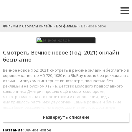
Фильмы и Сериалы онлайн
»
Все фильмы
» Вечное новое
Смотреть Вечное новое (Год: 2021) онлайн
бесплатно
Вечное новое (Год: 2021) смотреть в режиме онлайн и бесплатно в
хорошем качестве HD 720, 1080 или BluRay можно без рекламы, и с
отличным звуком в интернет-кинотеатре, полностью без
рекламы и на русском языке. Детство молодого православного
священника Дмитрия прошло ещё в советское время,
что отразилось на его воспитании и становлении, ведь
ему пришлось расти меж двух огней. Самые родные и близкие
люди были разделены на верующих и атеистов. Достигнув
совершеннолетия, он принимает решение стать священником.
Развернуть описание
На жизненном пути он сталкивается со злобой, жалостью,
недоверием и болью, но твёрдо верит в свои идеалы.
Это помогает ему нести в служении и в мирской жизни добро
Название:
Вечное новое