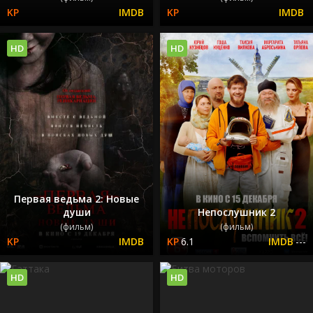
HD
HD
Первая ведьма 2: Новые
души
Непослушник 2
(фильм)
(фильм)
6.1
---
HD
HD