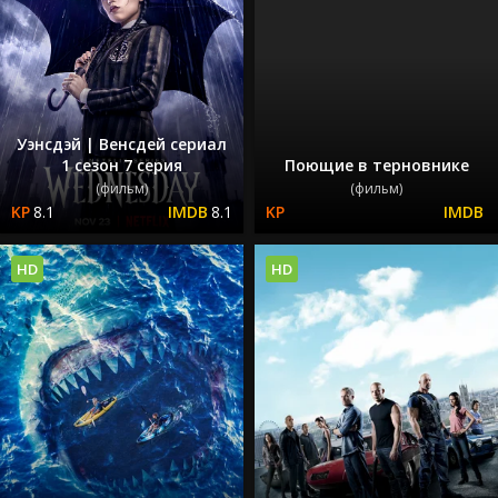
Уэнсдэй | Венсдей сериал
1 сезон 7 серия
Поющие в терновнике
(фильм)
(фильм)
8.1
8.1
HD
HD