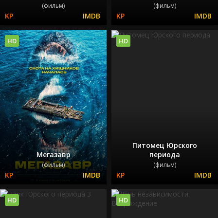
(фильм)
(фильм)
HD
HD
Питомец Юрского
Мегазавр
периода
(фильм)
(фильм)
HD
HD