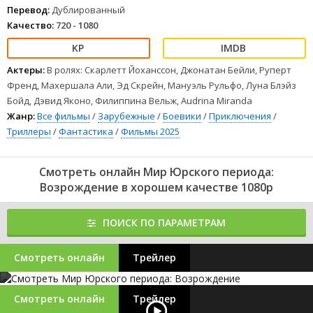
Перевод:
Дублированный
Качество:
720 - 1080
Актеры:
В ролях: Скарлетт Йоханссон, Джонатан Бейли, Руперт
Френд, Махершала Али, Эд Скрейн, Мануэль Рульфо, Луна Блэйз
Бойд, Дэвид Яконо, Филиппина Вельж, Audrina Miranda
Жанр:
Все фильмы
/
Зарубежные
/
Боевики
/
Приключения
/
Триллеры
/
Фантастика
/
Фильмы 2025
Смотреть онлайн Мир Юрского периода:
Возрождение в хорошем качестве 1080p
ПОИСК ПО ПАРАМЕТРАМ
Смотреть онлайн
Трейлер
Смотреть онлайн
Трейлер