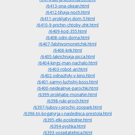
/6413-ona-okean.html
/6412-tihaja-noch.html
/6411-prokljatyj-dom-5.html
/6410-9-prichin-chtoby-zhit.html
/6409-kod-355.html
/6408-odni-doma.html
/6407-falshivomonetchik.html
/6406-krik.html
/6405-lakrichnaja-picca.html
/6404-kings-man-nachalo.html
/6403-robot-ari.html
/6402-odnazhdy-v-kino.html
/6401-samyj-luchshij-boss.html
/6400-neidealnye-parochki.html
/6399-prokljatie-monahin.html
/6398-ruki-proch.html
/6397-ljubov-i-prochij-zoopark.html
/6396-tri-bogatyrja-i-naslednica-prestola.html
/6395-elki-poslednie.html
/6394-pyshka.html
/6393-vospitatelnica.html