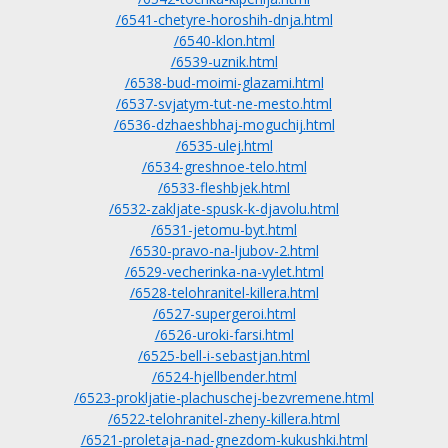
/6541-chetyre-horoshih-dnja.html
/6540-klon.html
/6539-uznik.html
/6538-bud-moimi-glazami.html
/6537-svjatym-tut-ne-mesto.html
/6536-dzhaeshbhaj-moguchij.html
/6535-ulej.html
/6534-greshnoe-telo.html
/6533-fleshbjek.html
/6532-zakljate-spusk-k-djavolu.html
/6531-jetomu-byt.html
/6530-pravo-na-ljubov-2.html
/6529-vecherinka-na-vylet.html
/6528-telohranitel-killera.html
/6527-supergeroi.html
/6526-uroki-farsi.html
/6525-bell-i-sebastjan.html
/6524-hjellbender.html
/6523-prokljatie-plachuschej-bezvremene.html
/6522-telohranitel-zheny-killera.html
/6521-proletaja-nad-gnezdom-kukushki.html