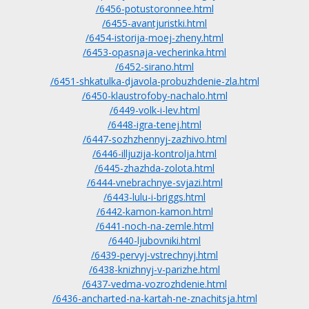
/6456-potustoronnee.html
/6455-avantjuristki.html
/6454-istorija-moej-zheny.html
/6453-opasnaja-vecherinka.html
/6452-sirano.html
/6451-shkatulka-djavola-probuzhdenie-zla.html
/6450-klaustrofoby-nachalo.html
/6449-volk-i-lev.html
/6448-igra-tenej.html
/6447-sozhzhennyj-zazhivo.html
/6446-illjuzija-kontrolja.html
/6445-zhazhda-zolota.html
/6444-vnebrachnye-svjazi.html
/6443-lulu-i-briggs.html
/6442-kamon-kamon.html
/6441-noch-na-zemle.html
/6440-ljubovniki.html
/6439-pervyj-vstrechnyj.html
/6438-knizhnyj-v-parizhe.html
/6437-vedma-vozrozhdenie.html
/6436-ancharted-na-kartah-ne-znachitsja.html