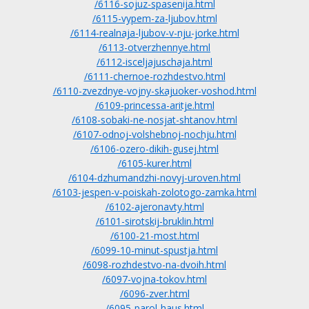
/6116-sojuz-spasenija.html
/6115-vypem-za-ljubov.html
/6114-realnaja-ljubov-v-nju-jorke.html
/6113-otverzhennye.html
/6112-isceljajuschaja.html
/6111-chernoe-rozhdestvo.html
/6110-zvezdnye-vojny-skajuoker-voshod.html
/6109-princessa-aritje.html
/6108-sobaki-ne-nosjat-shtanov.html
/6107-odnoj-volshebnoj-nochju.html
/6106-ozero-dikih-gusej.html
/6105-kurer.html
/6104-dzhumandzhi-novyj-uroven.html
/6103-jespen-v-poiskah-zolotogo-zamka.html
/6102-ajeronavty.html
/6101-sirotskij-bruklin.html
/6100-21-most.html
/6099-10-minut-spustja.html
/6098-rozhdestvo-na-dvoih.html
/6097-vojna-tokov.html
/6096-zver.html
/6095-parol-haus.html