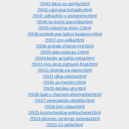
/5943-bitva-za-zemlju.html
/5942-ugonjaja-loshadej.html
/5941-odnazhdy-v-stokgolme.html
/5940-ta-esche-parochka.html
/5939-sobachja-zhizn-2.html
/5938-poslednjaja-ljubov-kazanovy.html
/5937-zov-volka.html
/5936-prizraki-shjeron-tejt.html
/5935-plan-pobega-3.html
/5934-berlin-ja-ljublju-tebja.html
/5933-moj-drug-zigmund-frejd.html
/5932-ohotnik-na-olenej.html
/5931-ditja-robota.html
/5930-za-mechtoj.html
/5929-detskie-igry.html
/5928-ljudi-v-chernom-internjeshnl.html
/5927-venecianskij-detektiv.html
/5926-bol-i-slava.html
/5925-kosmicheskoe-prikljuchenie.html
/5924-pitomec-jurskogo-perioda.html
/5923-22-jarda.html