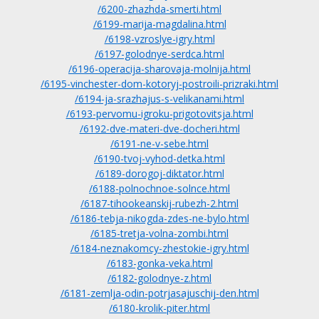
/6200-zhazhda-smerti.html
/6199-marija-magdalina.html
/6198-vzroslye-igry.html
/6197-golodnye-serdca.html
/6196-operacija-sharovaja-molnija.html
/6195-vinchester-dom-kotoryj-postroili-prizraki.html
/6194-ja-srazhajus-s-velikanami.html
/6193-pervomu-igroku-prigotovitsja.html
/6192-dve-materi-dve-docheri.html
/6191-ne-v-sebe.html
/6190-tvoj-vyhod-detka.html
/6189-dorogoj-diktator.html
/6188-polnochnoe-solnce.html
/6187-tihookeanskij-rubezh-2.html
/6186-tebja-nikogda-zdes-ne-bylo.html
/6185-tretja-volna-zombi.html
/6184-neznakomcy-zhestokie-igry.html
/6183-gonka-veka.html
/6182-golodnye-z.html
/6181-zemlja-odin-potrjasajuschij-den.html
/6180-krolik-piter.html