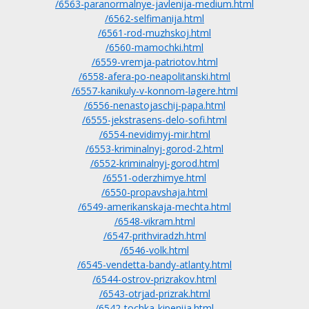
/6563-paranormalnye-javlenija-medium.html
/6562-selfimanija.html
/6561-rod-muzhskoj.html
/6560-mamochki.html
/6559-vremja-patriotov.html
/6558-afera-po-neapolitanski.html
/6557-kanikuly-v-konnom-lagere.html
/6556-nenastojaschij-papa.html
/6555-jekstrasens-delo-sofi.html
/6554-nevidimyj-mir.html
/6553-kriminalnyj-gorod-2.html
/6552-kriminalnyj-gorod.html
/6551-oderzhimye.html
/6550-propavshaja.html
/6549-amerikanskaja-mechta.html
/6548-vikram.html
/6547-prithviradzh.html
/6546-volk.html
/6545-vendetta-bandy-atlanty.html
/6544-ostrov-prizrakov.html
/6543-otrjad-prizrak.html
/6542-tochka-kipenija.html