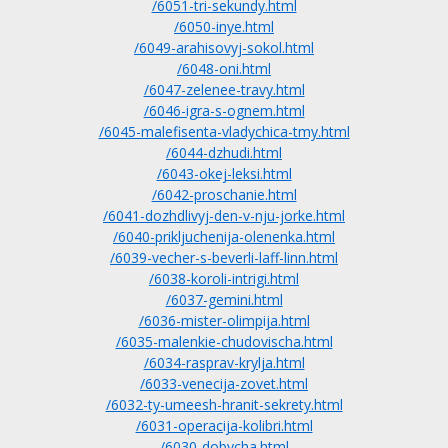
/6051-tri-sekundy.html
/6050-inye.html
/6049-arahisovyj-sokol.html
/6048-oni.html
/6047-zelenee-travy.html
/6046-igra-s-ognem.html
/6045-malefisenta-vladychica-tmy.html
/6044-dzhudi.html
/6043-okej-leksi.html
/6042-proschanie.html
/6041-dozhdlivyj-den-v-nju-jorke.html
/6040-prikljuchenija-olenenka.html
/6039-vecher-s-beverli-laff-linn.html
/6038-koroli-intrigi.html
/6037-gemini.html
/6036-mister-olimpija.html
/6035-malenkie-chudovischa.html
/6034-rasprav-krylja.html
/6033-venecija-zovet.html
/6032-ty-umeesh-hranit-sekrety.html
/6031-operacija-kolibri.html
/6030-dobycha.html