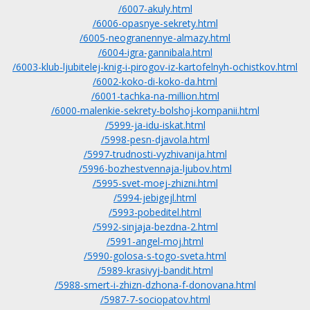
/6007-akuly.html
/6006-opasnye-sekrety.html
/6005-neogranennye-almazy.html
/6004-igra-gannibala.html
/6003-klub-ljubitelej-knig-i-pirogov-iz-kartofelnyh-ochistkov.html
/6002-koko-di-koko-da.html
/6001-tachka-na-million.html
/6000-malenkie-sekrety-bolshoj-kompanii.html
/5999-ja-idu-iskat.html
/5998-pesn-djavola.html
/5997-trudnosti-vyzhivanija.html
/5996-bozhestvennaja-ljubov.html
/5995-svet-moej-zhizni.html
/5994-jebigejl.html
/5993-pobeditel.html
/5992-sinjaja-bezdna-2.html
/5991-angel-moj.html
/5990-golosa-s-togo-sveta.html
/5989-krasivyj-bandit.html
/5988-smert-i-zhizn-dzhona-f-donovana.html
/5987-7-sociopatov.html