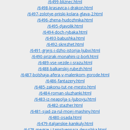
/6499-bliznec.html
/6498-krasavica-i-drakon.html
/6497-zolotye-priiski-kolara-glava-2.html
/6496-zhena-hudozhnika.html
/6495-djavolik.html
/6494-doch-rybaka.html
/6493-babushka.html
/6492-skrezhet.html
/6491-grjejs-i-dzho-istorija-ljubvi.html
/6490-prizrak-monahini-iz-borli.html
/6489-vse-vezde-i-srazu.html
/6488-balkanskij-rubezh.html
/6487-bolshaja-afera-v-malenkom-gorode.html
/6486-fantazery.html
/6485-zakonu-tut-ne-mesto.html
/6484-roman-sluzhanki.html
/6483-iz-neapolja-s-ljubovju.html
/6482-stazher.html
/6481-sjad-za-rul-moej-mashiny.html
/6480-osada.html
/6479-italjanskie-kanikuly.html
/6478-megrje-i-tainstvennaja-devushka.html