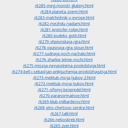
/6285-meg-monstr-glubiny.html
/6284-planeta-zverej.html
/6283-malchishnik-v-evrope.html
/6282-mezhdu-rjadami.html
/6281-kristofer-robin.html
/6280-kodeks-gotti.html
/6279-shpionskaja-igra.html
/6278-opasnaja-igra-sloun.html
/6277-sudnaja-noch-nachalo.html
/6276-zharkie-letnie-nochi.html
/6275-missija-nevypolnima-posledstvija.html
/6274-bell-i-sebastjan-prikljuchenija-prodolzhajutsja.html
/6273-mektub-moja-ljubov-2.html
/6272-mektub-moja-ljubov.html
/6271-ofisnyj-bespredel.html
/6270-paranormalnoe.html
/6269-klub-milliarderov.html
/6268-jeto-chertovo-serdce.html
/6267-talli.html
/6266-neboskreb.html
/6265-zver.html