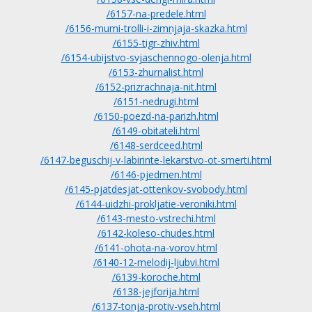
/6157-na-predele.html
/6156-mumi-trolli-i-zimnjaja-skazka.html
/6155-tigr-zhiv.html
/6154-ubijstvo-svjaschennogo-olenja.html
/6153-zhurnalist.html
/6152-prizrachnaja-nit.html
/6151-nedrugi.html
/6150-poezd-na-parizh.html
/6149-obitateli.html
/6148-serdceed.html
/6147-beguschij-v-labirinte-lekarstvo-ot-smerti.html
/6146-pjedmen.html
/6145-pjatdesjat-ottenkov-svobody.html
/6144-uidzhi-prokljatie-veroniki.html
/6143-mesto-vstrechi.html
/6142-koleso-chudes.html
/6141-ohota-na-vorov.html
/6140-12-melodij-ljubvi.html
/6139-koroche.html
/6138-jejforija.html
/6137-tonja-protiv-vseh.html