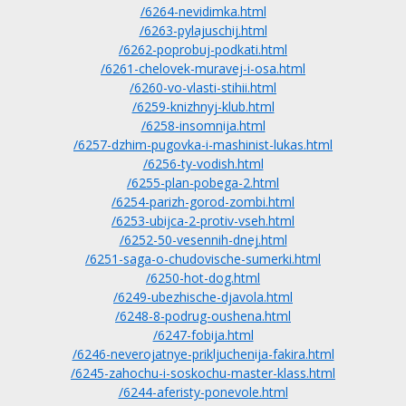
/6264-nevidimka.html
/6263-pylajuschij.html
/6262-poprobuj-podkati.html
/6261-chelovek-muravej-i-osa.html
/6260-vo-vlasti-stihii.html
/6259-knizhnyj-klub.html
/6258-insomnija.html
/6257-dzhim-pugovka-i-mashinist-lukas.html
/6256-ty-vodish.html
/6255-plan-pobega-2.html
/6254-parizh-gorod-zombi.html
/6253-ubijca-2-protiv-vseh.html
/6252-50-vesennih-dnej.html
/6251-saga-o-chudovische-sumerki.html
/6250-hot-dog.html
/6249-ubezhische-djavola.html
/6248-8-podrug-oushena.html
/6247-fobija.html
/6246-neverojatnye-prikljuchenija-fakira.html
/6245-zahochu-i-soskochu-master-klass.html
/6244-aferisty-ponevole.html