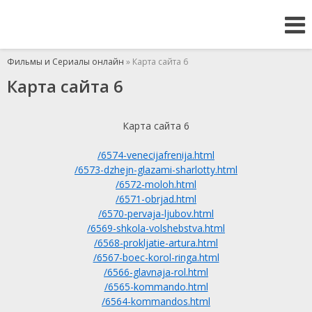
Фильмы и Сериалы онлайн
» Карта сайта 6
Карта сайта 6
Карта сайта 6
/6574-venecijafrenija.html
/6573-dzhejn-glazami-sharlotty.html
/6572-moloh.html
/6571-obrjad.html
/6570-pervaja-ljubov.html
/6569-shkola-volshebstva.html
/6568-prokljatie-artura.html
/6567-boec-korol-ringa.html
/6566-glavnaja-rol.html
/6565-kommando.html
/6564-kommandos.html