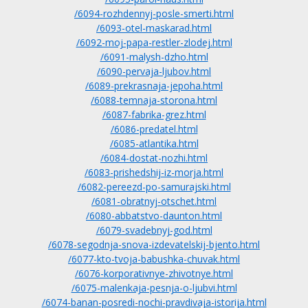
/6094-rozhdennyj-posle-smerti.html
/6093-otel-maskarad.html
/6092-moj-papa-restler-zlodej.html
/6091-malysh-dzho.html
/6090-pervaja-ljubov.html
/6089-prekrasnaja-jepoha.html
/6088-temnaja-storona.html
/6087-fabrika-grez.html
/6086-predatel.html
/6085-atlantika.html
/6084-dostat-nozhi.html
/6083-prishedshij-iz-morja.html
/6082-pereezd-po-samurajski.html
/6081-obratnyj-otschet.html
/6080-abbatstvo-daunton.html
/6079-svadebnyj-god.html
/6078-segodnja-snova-izdevatelskij-bjento.html
/6077-kto-tvoja-babushka-chuvak.html
/6076-korporativnye-zhivotnye.html
/6075-malenkaja-pesnja-o-ljubvi.html
/6074-banan-posredi-nochi-pravdivaja-istorija.html