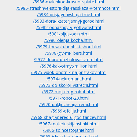
/5986-malenkoe-krasnoe-plate.html
/5985-strashnye-istorii-dlja-rasskaza-v-temnote.html
/5984-prisjagnuvshaja-tme.html
/5983-dora-i-zaterjannyj-gorod.html
/5982-odnazhdy-v-gollivude.html
/5981-pljus-odin.html
/5980-olenja-kozha.html
/5979-forsazh-hobbs-i-shou.html
/5978-giv-mi-liberti.html
/5977-dobro-pozhalovat-v-rim.html
/5976-kak-otmyt-million.html
/5975-vidok-ohotnik-na-prizrakov.html
/5974-nekromant.html
/5973-do-skoroj-vstrechi.html
/5972-moj-drug-robot.html
/5971-robot-20.html
/5970-prikljuchenija-remi.html
/5969-ofelija.html
/5968-shag-vpered-6-god-tancev.html
/5967-materinskij-instinkt.html
/5966-solncestojanie.html
/5965-iskusstvo-obmana.html