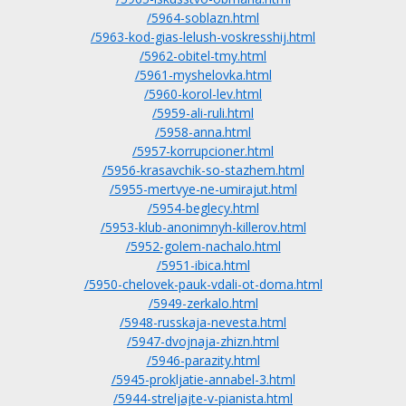
/5964-soblazn.html
/5963-kod-gias-lelush-voskresshij.html
/5962-obitel-tmy.html
/5961-myshelovka.html
/5960-korol-lev.html
/5959-ali-ruli.html
/5958-anna.html
/5957-korrupcioner.html
/5956-krasavchik-so-stazhem.html
/5955-mertvye-ne-umirajut.html
/5954-beglecy.html
/5953-klub-anonimnyh-killerov.html
/5952-golem-nachalo.html
/5951-ibica.html
/5950-chelovek-pauk-vdali-ot-doma.html
/5949-zerkalo.html
/5948-russkaja-nevesta.html
/5947-dvojnaja-zhizn.html
/5946-parazity.html
/5945-prokljatie-annabel-3.html
/5944-streljajte-v-pianista.html