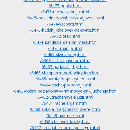
/6477-prjatki.html
/6476-nachat-s-nulja.html
/6475-poslednee-prishestvie-djavola.html
/6474-vzaperti.html
/6473-hudshij-chelovek-na-svete.html
/6472-otec.html
/6471-kandisha-demon-mesti.html
/6470-manija.html
/6469-skvoz-sneg.html
/6468-flirt-s-djavolom.html
/6467-parjaschij-tigr.html
/6466-shimpanze-pod-prikrytiem.html
/6465-parni-pod-prikrytiem.html
/6464-esche-po-odnoj.html
/6463-dobro-pozhalovat-v-rim-novye-prikljuchenija.html
/6462-utrachennye-illjuzii.html
/6461-radhe-shjam.html
/6460-shkola-magicheskih-zverej.html
/6459-naemnik.html
/6458-chelovek-bozhij.html
/6457-prokljatie-dom-s-prislugoj.html