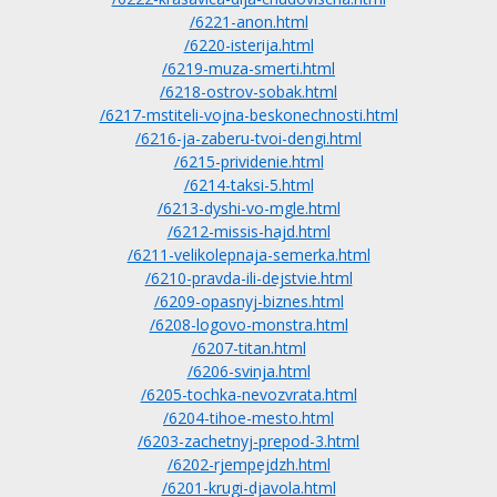
/6221-anon.html
/6220-isterija.html
/6219-muza-smerti.html
/6218-ostrov-sobak.html
/6217-mstiteli-vojna-beskonechnosti.html
/6216-ja-zaberu-tvoi-dengi.html
/6215-prividenie.html
/6214-taksi-5.html
/6213-dyshi-vo-mgle.html
/6212-missis-hajd.html
/6211-velikolepnaja-semerka.html
/6210-pravda-ili-dejstvie.html
/6209-opasnyj-biznes.html
/6208-logovo-monstra.html
/6207-titan.html
/6206-svinja.html
/6205-tochka-nevozvrata.html
/6204-tihoe-mesto.html
/6203-zachetnyj-prepod-3.html
/6202-rjempejdzh.html
/6201-krugi-djavola.html