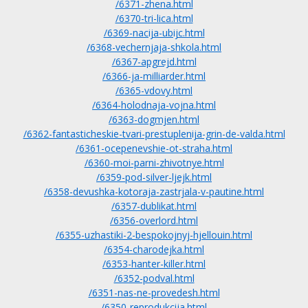
/6371-zhena.html
/6370-tri-lica.html
/6369-nacija-ubijc.html
/6368-vechernjaja-shkola.html
/6367-apgrejd.html
/6366-ja-milliarder.html
/6365-vdovy.html
/6364-holodnaja-vojna.html
/6363-dogmjen.html
/6362-fantasticheskie-tvari-prestuplenija-grin-de-valda.html
/6361-ocepenevshie-ot-straha.html
/6360-moi-parni-zhivotnye.html
/6359-pod-silver-ljejk.html
/6358-devushka-kotoraja-zastrjala-v-pautine.html
/6357-dublikat.html
/6356-overlord.html
/6355-uzhastiki-2-bespokojnyj-hjellouin.html
/6354-charodejka.html
/6353-hanter-killer.html
/6352-podval.html
/6351-nas-ne-provedesh.html
/6350-reprodukcija.html