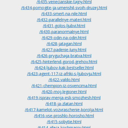
/6435-venecianskie-tajny.html
/6434-pomogite-ja-umenshil-svoih-druzej.html
/6433-smert-na-nile.html
/6432-parallelnye-materi.html
/6431-golos-ljubvi.html
/6430-paranormalnye.html
/6429-odin-na-odin.html
/6428-jatagan.html
/6427-padenie-luny.html
/6426-pryguchaja-bratva.html
/6425-hinterlend-gorod-grehov.html
/6424-ljubov-kak-bestseller.html
/6423-agent-117-iz-afriki-s-ljubovju.html
/6422-valdo.html
/6421-chempion-iz-osvencima.html
/6420-moj-legioner.html
/6419-isprav-menja-esli-smozhesh.html
/6418-ja-zlatan.html
/6417-kamelot-vozvraschenie-korolja.html
/6416-vse-proshlo-horosho.html
/6415-sobytie.html
/6414-alleja-koshmarov.html