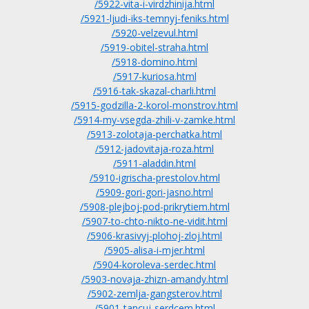
/5922-vita-i-virdzhinija.html
/5921-ljudi-iks-temnyj-feniks.html
/5920-velzevul.html
/5919-obitel-straha.html
/5918-domino.html
/5917-kuriosa.html
/5916-tak-skazal-charli.html
/5915-godzilla-2-korol-monstrov.html
/5914-my-vsegda-zhili-v-zamke.html
/5913-zolotaja-perchatka.html
/5912-jadovitaja-roza.html
/5911-aladdin.html
/5910-igrischa-prestolov.html
/5909-gori-gori-jasno.html
/5908-plejboj-pod-prikrytiem.html
/5907-to-chto-nikto-ne-vidit.html
/5906-krasivyj-plohoj-zloj.html
/5905-alisa-i-mjer.html
/5904-koroleva-serdec.html
/5903-novaja-zhizn-amandy.html
/5902-zemlja-gangsterov.html
/5901-tancuj-serdcem.html