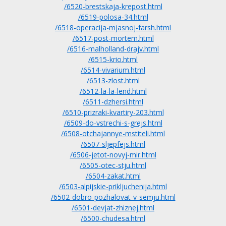
/6520-brestskaja-krepost.html
/6519-polosa-34.html
/6518-operacija-mjasnoj-farsh.html
/6517-post-mortem.html
/6516-malholland-drajv.html
/6515-krio.html
/6514-vivarium.html
/6513-zlost.html
/6512-la-la-lend.html
/6511-dzhersi.html
/6510-prizraki-kvartiry-203.html
/6509-do-vstrechi-s-grejs.html
/6508-otchajannye-mstiteli.html
/6507-sljepfejs.html
/6506-jetot-novyj-mir.html
/6505-otec-stju.html
/6504-zakat.html
/6503-alpijskie-prikljuchenija.html
/6502-dobro-pozhalovat-v-semju.html
/6501-devjat-zhiznej.html
/6500-chudesa.html