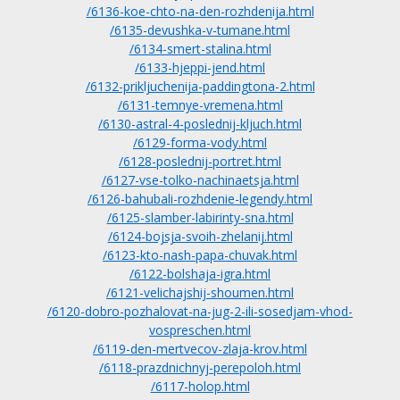
/6136-koe-chto-na-den-rozhdenija.html
/6135-devushka-v-tumane.html
/6134-smert-stalina.html
/6133-hjeppi-jend.html
/6132-prikljuchenija-paddingtona-2.html
/6131-temnye-vremena.html
/6130-astral-4-poslednij-kljuch.html
/6129-forma-vody.html
/6128-poslednij-portret.html
/6127-vse-tolko-nachinaetsja.html
/6126-bahubali-rozhdenie-legendy.html
/6125-slamber-labirinty-sna.html
/6124-bojsja-svoih-zhelanij.html
/6123-kto-nash-papa-chuvak.html
/6122-bolshaja-igra.html
/6121-velichajshij-shoumen.html
/6120-dobro-pozhalovat-na-jug-2-ili-sosedjam-vhod-
vospreschen.html
/6119-den-mertvecov-zlaja-krov.html
/6118-prazdnichnyj-perepoloh.html
/6117-holop.html