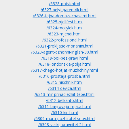
/6328-poisk.html
/6327-belyj-paren-rik.html
/6326-tajna-doma-s-chasami.html
/6325-hjellfest.html
/6324-motylek.html
/6323-mjendi.html
/6322-professional.html
/6321-prokljatie-monahini.html
/6320-agent-dzhonni-inglish-30.html
/6319-boi-bez-pravil.html
/6318-londonskie-polja.html
/6317-chego-hotjat-muzhchiny.html
/6316-prostaja-prosba.html
/6315-hischnik.html
/6314-devica.html
/6313-mir-prinadlezhit-tebe.html
/6312-belkanto.html
/6311-bagrovaja-mjata.html
/6310-kin.html
/6309-mara-pozhiratel-snov.html
/6308-velikij-uravnitel-2.html