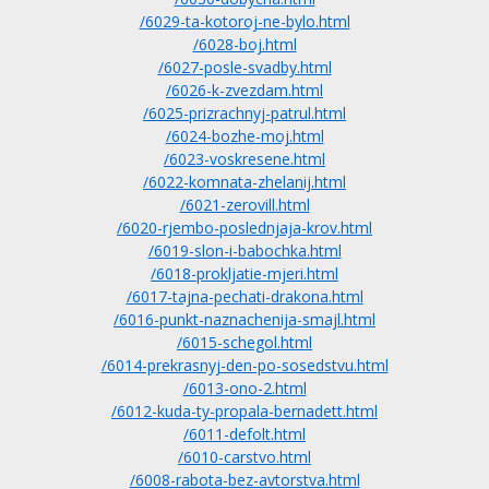
/6029-ta-kotoroj-ne-bylo.html
/6028-boj.html
/6027-posle-svadby.html
/6026-k-zvezdam.html
/6025-prizrachnyj-patrul.html
/6024-bozhe-moj.html
/6023-voskresene.html
/6022-komnata-zhelanij.html
/6021-zerovill.html
/6020-rjembo-poslednjaja-krov.html
/6019-slon-i-babochka.html
/6018-prokljatie-mjeri.html
/6017-tajna-pechati-drakona.html
/6016-punkt-naznachenija-smajl.html
/6015-schegol.html
/6014-prekrasnyj-den-po-sosedstvu.html
/6013-ono-2.html
/6012-kuda-ty-propala-bernadett.html
/6011-defolt.html
/6010-carstvo.html
/6008-rabota-bez-avtorstva.html