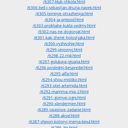
/6307-klub-shkola.html
/6306-bell-i-sebastjan-druzja-navek.html
/6305-temnye-otrazhenija.html
/6304-ja-prepod.html
/6303-prokljatie-kukla-vedmy.html
/6302-nas-ne-dogonjat.html
/6301-kak-zhenit-holostjaka.html
/6300-vyzhivshie.html
/6299-vinovnyj.html
/6298-22-mili.html
/6297-golubaja-iguana.html
/6296-poslednij-bespredel.html
/6295-alfa.html
/6294-shou-mistiko.html
/6293-otel-artemida.html
/6292-mamma-mia-2.html
/6291-gornye-ogni.html
/6290-slendermen.html
/6289-opasnoe-zadanie.html
/6288-aksel.html
/6287-shpion-kotoryj-menja-kinul.html
/6286-zlo.html