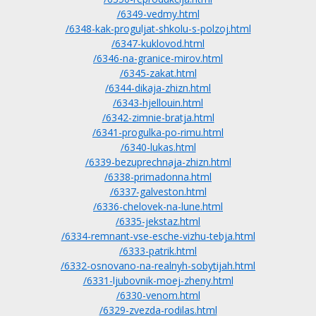
/6349-vedmy.html
/6348-kak-proguljat-shkolu-s-polzoj.html
/6347-kuklovod.html
/6346-na-granice-mirov.html
/6345-zakat.html
/6344-dikaja-zhizn.html
/6343-hjellouin.html
/6342-zimnie-bratja.html
/6341-progulka-po-rimu.html
/6340-lukas.html
/6339-bezuprechnaja-zhizn.html
/6338-primadonna.html
/6337-galveston.html
/6336-chelovek-na-lune.html
/6335-jekstaz.html
/6334-remnant-vse-esche-vizhu-tebja.html
/6333-patrik.html
/6332-osnovano-na-realnyh-sobytijah.html
/6331-ljubovnik-moej-zheny.html
/6330-venom.html
/6329-zvezda-rodilas.html