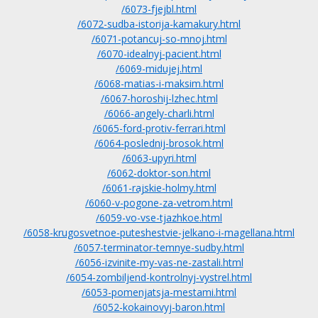
/6073-fjejbl.html
/6072-sudba-istorija-kamakury.html
/6071-potancuj-so-mnoj.html
/6070-idealnyj-pacient.html
/6069-midujej.html
/6068-matias-i-maksim.html
/6067-horoshij-lzhec.html
/6066-angely-charli.html
/6065-ford-protiv-ferrari.html
/6064-poslednij-brosok.html
/6063-upyri.html
/6062-doktor-son.html
/6061-rajskie-holmy.html
/6060-v-pogone-za-vetrom.html
/6059-vo-vse-tjazhkoe.html
/6058-krugosvetnoe-puteshestvie-jelkano-i-magellana.html
/6057-terminator-temnye-sudby.html
/6056-izvinite-my-vas-ne-zastali.html
/6054-zombiljend-kontrolnyj-vystrel.html
/6053-pomenjatsja-mestami.html
/6052-kokainovyj-baron.html