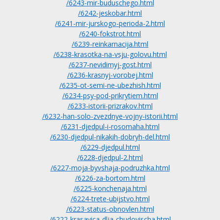
/6243-mir-buduschego.html
/6242-jeskobar.html
/6241-mir-jurskogo-perioda-2.html
/6240-fokstrot.html
/6239-reinkarnacija.html
/6238-krasotka-na-vsju-golovu.html
/6237-nevidimyj-gost.html
/6236-krasnyj-vorobej.html
/6235-ot-semi-ne-ubezhish.html
/6234-psy-pod-prikrytiem.html
/6233-istorii-prizrakov.html
/6232-han-solo-zvezdnye-vojny-istorii.html
/6231-djedpul-i-rosomaha.html
/6230-djedpul-nikakih-dobryh-del.html
/6229-djedpul.html
/6228-djedpul-2.html
/6227-moja-byvshaja-podruzhka.html
/6226-za-bortom.html
/6225-konchenaja.html
/6224-trete-ubijstvo.html
/6223-status-obnovlen.html
/6222-krasavica-dlja-chudovischa.html