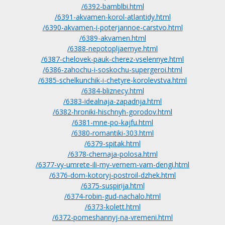
/6392-bamblbi.html
/6391-akvamen-korol-atlantidy.html
/6390-akvamen-i-poterjannoe-carstvo.html
/6389-akvamen.html
/6388-nepotopljaemye.html
/6387-chelovek-pauk-cherez-vselennye.html
/6386-zahochu-i-soskochu-supergeroi.html
/6385-schelkunchik-i-chetyre-korolevstva.html
/6384-bliznecy.html
/6383-idealnaja-zapadnja.html
/6382-hroniki-hischnyh-gorodov.html
/6381-mne-po-kajfu.html
/6380-romantiki-303.html
/6379-spitak.html
/6378-chernaja-polosa.html
/6377-vy-umrete-ili-my-vernem-vam-dengi.html
/6376-dom-kotoryj-postroil-dzhek.html
/6375-suspirija.html
/6374-robin-gud-nachalo.html
/6373-kolett.html
/6372-pomeshannyj-na-vremeni.html