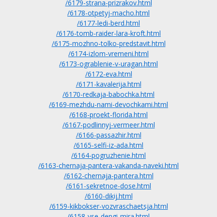
/6179-strana-prizrakov.html
/6178-otpetyj-macho.html
/6177-ledi-berd.html
/6176-tomb-raider-lara-kroft.html
/6175-mozhno-tolko-predstavit.html
/6174-izlom-vremeni.html
/6173-ograblenie-v-uragan.html
/6172-eva.html
/6171-kavalerija.html
/6170-redkaja-babochka.html
/6169-mezhdu-nami-devochkami.html
/6168-proekt-florida.html
/6167-podlinnyj-vermeer.html
/6166-passazhir.html
/6165-selfi-iz-ada.html
/6164-pogruzhenie.html
/6163-chernaja-pantera-vakanda-naveki.html
/6162-chernaja-pantera.html
/6161-sekretnoe-dose.html
/6160-dikij.html
/6159-kikbokser-vozvraschaetsja.html
/6158-vse-dengi-mira.html