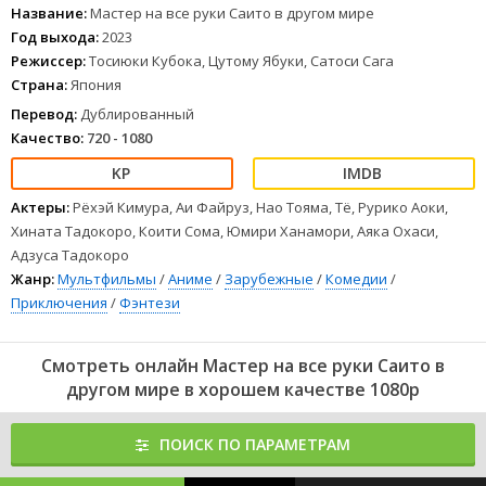
Название:
Мастер на все руки Саито в другом мире
Год выхода:
2023
Режиссер:
Тосиюки Кубока, Цутому Ябуки, Сатоси Сага
Страна:
Япония
Перевод:
Дублированный
Качество:
720 - 1080
Актеры:
Рёхэй Кимура, Аи Файруз, Нао Тояма, Тё, Рурико Аоки,
Хината Тадокоро, Коити Сома, Юмири Ханамори, Аяка Охаси,
Адзуса Тадокоро
Жанр:
Мультфильмы
/
Аниме
/
Зарубежные
/
Комедии
/
Приключения
/
Фэнтези
Смотреть онлайн Мастер на все руки Саито в
другом мире в хорошем качестве 1080p
ПОИСК ПО ПАРАМЕТРАМ