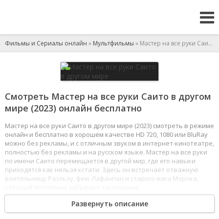
Фильмы и Сериалы онлайн
»
Мультфильмы
» Мастер на все руки Саито в другом мире
Смотреть Мастер на все руки Саито в другом
мире (2023) онлайн бесплатно
Мастер на все руки Саито в другом мире (2023) смотреть в режиме
онлайн и бесплатно в хорошем качестве HD 720, 1080 или BluRay
можно без рекламы, и с отличным звуком в интернет-кинотеатре,
полностью без рекламы и на русском языке. Мастер на все руки
по имени Саито перемещается в другой мир, где его навыки
приходятся как нельзя кстати. Здесь он встречает отважную
воительницу Раэльзу, фею Лафанпан и старого мага Морока,
который постоянно забывает заклинания.
1
2
3
4
5
6
7
8
Развернуть описание