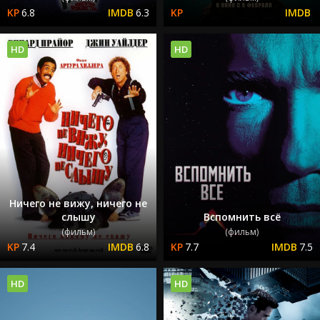
6.8
6.3
HD
HD
Ничего не вижу, ничего не
слышу
Вспомнить всё
(фильм)
(фильм)
7.4
6.8
7.7
7.5
HD
HD