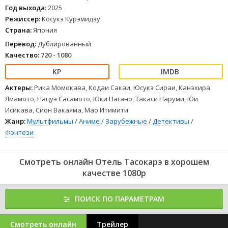
и необъяснимыми событиями, Нэко пытается найти способ
Год выхода:
2025
вернуться в реальный мир и вспомнить, кто она.
Режиссер:
Косукэ Курэмидзу
1
2
3
4
5
6
7
8
Страна:
Япония
Перевод:
Дублированный
Качество:
720 - 1080
Актеры:
Рика Момокава, Кодаи Сакаи, Юсукэ Сираи, Канэхира
Ямамото, Нацуэ Сасамото, Юки Нагано, Такаси Наруми, Юи
Исикава, Сион Вакаяма, Мао Итимити
Жанр:
Мультфильмы
/
Аниме
/
Зарубежные
/
Детективы
/
Фэнтези
Смотреть онлайн Отель Тасокарэ в хорошем
качестве 1080p
ПОИСК ПО ПАРАМЕТРАМ
Смотреть онлайн
Трейлер