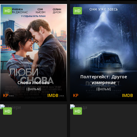
HD
HD
Полтергейст: Другое
Снова любовь
измерение
(фильм)
(фильм)
---
---
HD
HD