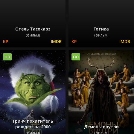
Отель Тасокарэ
Готика
(фильм)
(фильм)
HD
HD
Гринч похититель
рождества 2000
Демоны внутри
(фильм)
(фильм)