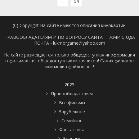
...
54
(C) Copyright На сайте имеются описания кинокартин.
ПРАВООБЛАДАТЕЛЯМ И ПО ВОПРОСУ САЙТА →
ЖМИ СЮДА
ПОЧТА - lukmorgame@yahoo.com
На сайте размещается только общедоступная иноформация
о фильмах - из общедоступных источников! Самих фильмов
или медиа файлов нет!
2025
Правообладателям
Все фильмы
Зарубежное
Семейное
Фантастика
Боевики