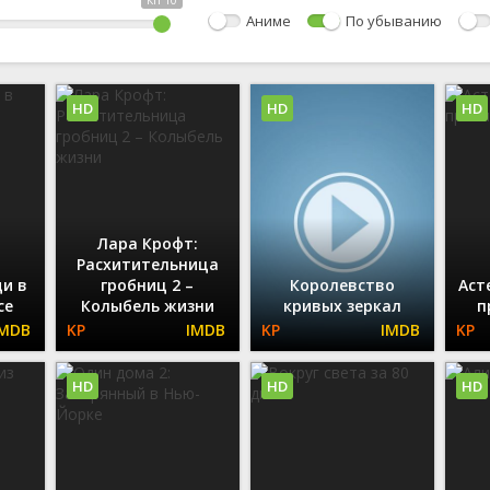
КП 10
Детективы
2023
Семейные
Аниме
По убыванию
Детские
2022
Спорт
Драмы
2021
Триллеры
Комедии
Ужасы
HD
HD
HD
Русские
Фантастика
СССР
Фэнтези
ые
Зарубежные
Фильмы из соцетей
Лара Крофт:
Расхитительница
и в
гробниц 2 –
Королевство
Аст
се
Колыбель жизни
кривых зеркал
п
HD
HD
HD