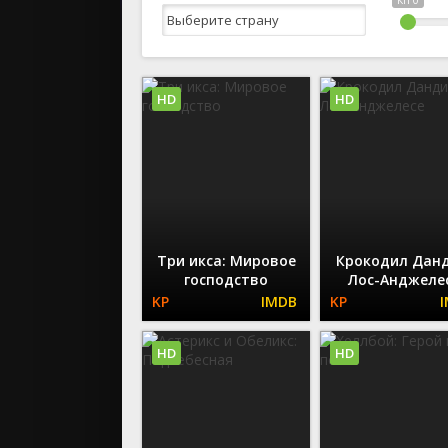
КП 0
2023
2022
2021
HD
HD
Русские
СССР
Зарубежн
Три икса: Мировое
Крокодил Данд
господство
Лос-Анджеле
HD
HD