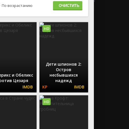
По возрастанию
HD
Дети шпионов 2:
Остров
ерикс и Обеликс
несбывшихся
ротив Цезаря
надежд
HD