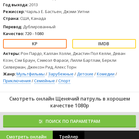
освобождают состав поезда из-под оползня. Любое дело им по
Год выхода:
2013
плечу. Каждый из щенков команды обладает особым характером
Режиссер:
Чарльз Е. Бастьен, Джэми Уитни
и уникальными способностями. Зик и его четвероногие товарищи
Страна:
США, Канада
делают немало благих дел и являются по-настоящему смелыми
спасателями.
Перевод:
Дублированный
1
2
3
4
5
6
7
8
Качество:
720 - 1080
Актеры:
Рон Пардо, Каллан Холли, Джастин Пол Келли, Деван
Коэн, Сэм Браун, Сэмюэл Фараси, Лилли Бартлам, Беркли
Силверман, Джексон Рид, Алекс Торн
Жанр:
Мультфильмы
/
Зарубежные
/
Детские
/
Комедии
/
Приключения
/
Семейные
/
Спорт
Смотреть онлайн Щенячий патруль в хорошем
качестве 1080p
ПОИСК ПО ПАРАМЕТРАМ
Смотреть онлайн
Трейлер