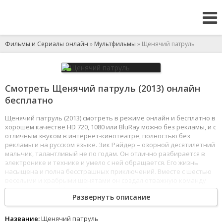
Фильмы и Сериалы онлайн
»
Мультфильмы
» Щенячий патруль
Смотреть Щенячий патруль (2013) онлайн
бесплатно
Щенячий патруль (2013) смотреть в режиме онлайн и бесплатно в
хорошем качестве HD 720, 1080 или BluRay можно без рекламы, и с
отличным звуком в интернет-кинотеатре, полностью без
рекламы и на русском языке. Зик Райдер – озорной десятилетний
мальчик, талантливый не по годам. Он отлично разбирается в
электронике и технике и умело с ней обращается. Его жизнь
насыщена и полна бесстрашных приключений. Вместе с шестью
веселыми и храбрыми щенятами он создал отважную команду
под названием «Щенячий патруль».
Развернуть описание
Сообща они выполняют спасательные миссии: с удовольствием
помогают одинокому котенку, попавшему в беду, или
Название:
Щенячий патруль