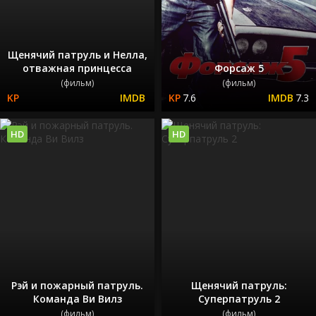
Щенячий патруль и Нелла,
отважная принцесса
Форсаж 5
(фильм)
(фильм)
7.6
7.3
HD
HD
Рэй и пожарный патруль.
Щенячий патруль:
Команда Ви Вилз
Суперпатруль 2
(фильм)
(фильм)