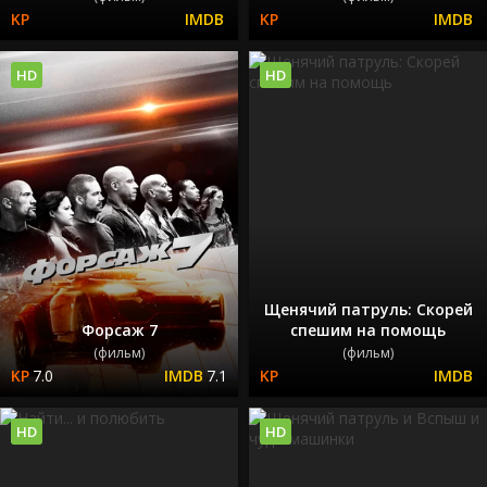
HD
HD
Щенячий патруль: Скорей
Форсаж 7
спешим на помощь
(фильм)
(фильм)
7.0
7.1
HD
HD