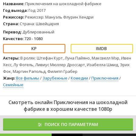
начать войну с соседскими ребятами, похитить из цирка
Название:
Приключения на шоколадной фабрике
летающую собаку и насолить местным полицейским. На этом
Год выхода:
Год: 2017
беды господина Молла не заканчиваются, ведь на фабрике
Режиссер:
Режиссер: Мануэль Флурин Хендри
выходит из строя оборудование, грозя затопить город тоннами
Страна:
Страна: Швейцария
расплавленного шоколада. Мистеру Моллу и его детям предстоит
спасти целый город и одну летающую собаку.
Перевод:
Дублированный
1
2
3
4
5
6
7
8
Качество:
720 - 1080
Актеры:
В ролях: Штефан Курт, Луна Пайяно, Максвелл Мэр, Ивен
Хесс, Лу Фогель, Ливиус Мюллер Дроссарт, Изабелла Шмид, Эрих
Фок, Мартин Рапольд, Филипп Грабер
Жанр:
Все фильмы
/
Зарубежные
/
Комедии
/
Приключения
/
Семейные
Смотреть онлайн Приключения на шоколадной
фабрике в хорошем качестве 1080p
ПОИСК ПО ПАРАМЕТРАМ