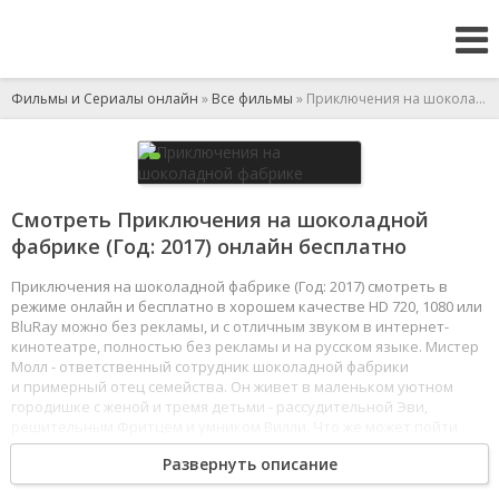
Фильмы и Сериалы онлайн
»
Все фильмы
» Приключения на шоколадной фабрике
Смотреть Приключения на шоколадной
фабрике (Год: 2017) онлайн бесплатно
Приключения на шоколадной фабрике (Год: 2017) смотреть в
режиме онлайн и бесплатно в хорошем качестве HD 720, 1080 или
BluRay можно без рекламы, и с отличным звуком в интернет-
кинотеатре, полностью без рекламы и на русском языке. Мистер
Молл - ответственный сотрудник шоколадной фабрики
и примерный отец семейства. Он живет в маленьком уютном
городишке с женой и тремя детьми - рассудительной Эви,
решительным Фритцем и умником Вилли. Что же может пойти
не так, когда в один прекрасный выходной день супруга
Развернуть описание
господина Молла уезжает на курорт, оставив его присматривать
за детьми? Всего за день непоседливые детишки ухитряются