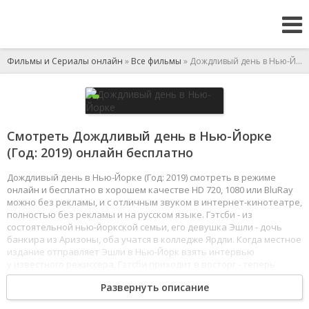
Фильмы и Сериалы онлайн
»
Все фильмы
» Дождливый день в Нью-Йорке
Смотреть Дождливый день в Нью-Йорке
(Год: 2019) онлайн бесплатно
Дождливый день в Нью-Йорке (Год: 2019) смотреть в режиме
онлайн и бесплатно в хорошем качестве HD 720, 1080 или BluRay
можно без рекламы, и с отличным звуком в интернет-кинотеатре,
полностью без рекламы и на русском языке. Гэтсби - из
состоятельной нью-йоркской семьи, его девушка Эшли - дочь
банкира из Аризоны, оба учатся в колледже Ярдли. Когда местное
издание отправляет Эшли в Нью-Йорк взять интервью
у известного режиссера, Гэтсби приходит в восторг - теперь
он покажет ей родной город. Парочка заселяется в шикарный
Развернуть описание
номер с видом на Центральный парк и строит планы, но судьба
распоряжается иначе: Эшли затягивает в мир звёздной богемы,