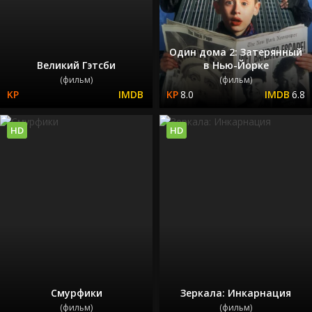
Один дома 2: Затерянный
Великий Гэтсби
в Нью-Йорке
(фильм)
(фильм)
8.0
6.8
HD
HD
Смурфики
Зеркала: Инкарнация
(фильм)
(фильм)