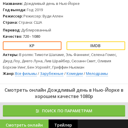
а Гэтсби встречает бывших одноклассников и младшую сестру
Название:
Дождливый день в Нью-Йорке
своей школьной любви.
Год выхода:
Год: 2019
1
2
3
4
5
6
7
8
Режиссер:
Режиссер: Вуди Аллен
Страна:
Страна: США
Перевод:
Дублированный
Качество:
720 - 1080
Актеры:
В ролях: Тимоти Шаламе, Эль Фаннинг, Селена Гомес,
Джуд Лоу, Диего Луна, Лив Шрайбер, Сюзанн Смит, Оливия
Борхэм-Уинг, Бен Уорхейт, Гриффин Ньюман
Жанр:
Все фильмы
/
Зарубежные
/
Комедии
/
Мелодрамы
Смотреть онлайн Дождливый день в Нью-Йорке в
хорошем качестве 1080p
ПОИСК ПО ПАРАМЕТРАМ
Смотреть онлайн
Трейлер