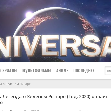
СЕРИАЛЫ
МУЛЬТФИЛЬМЫ
АНИМЕ
ПОСЛЕДНЕЕ
да о Зелёном Рыцаре
Все
Криминал
 Легенда о Зелёном Рыцаре (Год: 2020) онлайн
Боевики
Мелодрамы
но
Военные
2024
Приключения