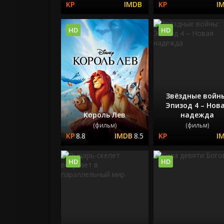
HD
HD
Звёздные войн
Эпизод 4 – Нов
Король Лев
надежда
(фильм)
(фильм)
8.8
8.5
HD
HD