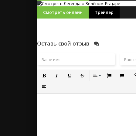
Смотреть онлайн
Трейлер
Оставь свой отзыв
Полужирный
Курсив
Подчеркнутый
Зачеркнутый
Выравнивание
Нумерованный
Маркиро
Вс
Вставка спойлера