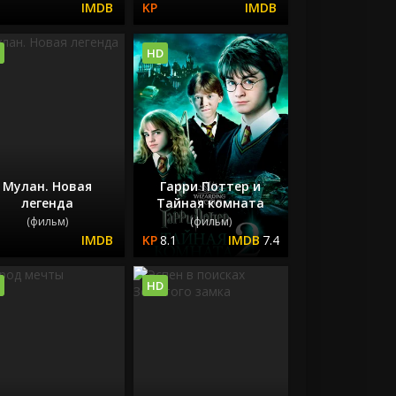
HD
Мулан. Новая
Гарри Поттер и
легенда
Тайная комната
(фильм)
(фильм)
8.1
7.4
HD