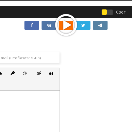
Свет
 список
ванный список
тавить ссылку
Вставить защищенную ссылку
Вставить смайлик
Вставка скрытого текста
Вставка цитаты