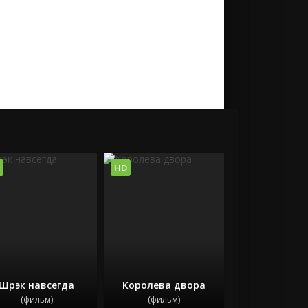
HD
Шрэк навсегда
Королева двора
(фильм)
(фильм)