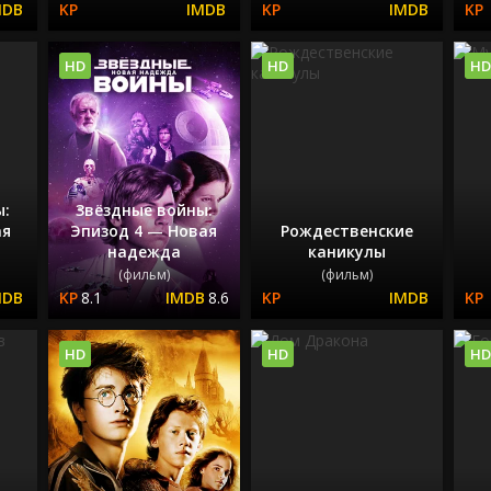
HD
HD
HD
ы:
Звёздные войны:
ая
Эпизод 4 — Новая
Рождественские
надежда
каникулы
(фильм)
(фильм)
8.1
8.6
HD
HD
HD