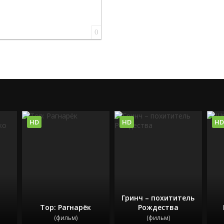
0
HD
HD
HD
Гринч – похититель
Тор: Рагнарёк
Рождества
(фильм)
(фильм)