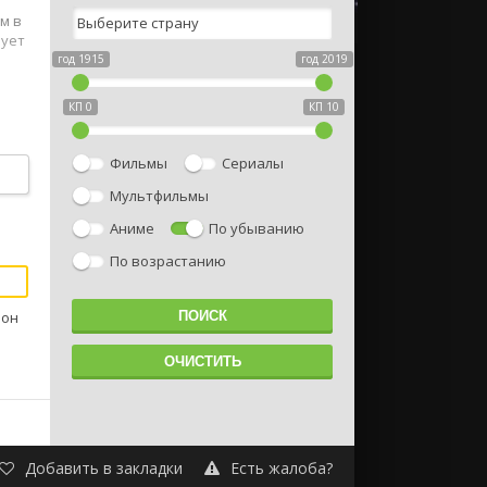
м в
нует
год 1915
год 2019
КП 0
КП 10
Фильмы
Сериалы
Мультфильмы
Аниме
По убыванию
По возрастанию
Шон
Добавить в закладки
Есть жалоба?