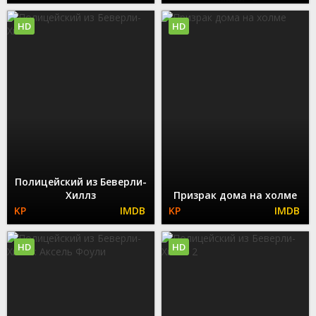
HD
HD
Полицейский из Беверли-
Хиллз
Призрак дома на холме
HD
HD