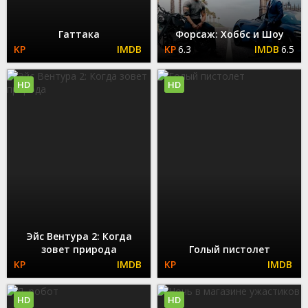
Гаттака
Форсаж: Хоббс и Шоу
6.3
6.5
HD
HD
Эйс Вентура 2: Когда
зовет природа
Голый пистолет
HD
HD