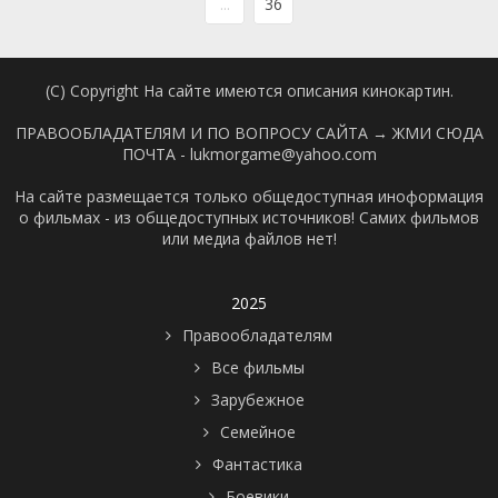
...
36
(C) Copyright На сайте имеются описания кинокартин.
ПРАВООБЛАДАТЕЛЯМ И ПО ВОПРОСУ САЙТА →
ЖМИ СЮДА
ПОЧТА - lukmorgame@yahoo.com
На сайте размещается только общедоступная иноформация
о фильмах - из общедоступных источников! Самих фильмов
или медиа файлов нет!
2025
Правообладателям
Все фильмы
Зарубежное
Семейное
Фантастика
Боевики