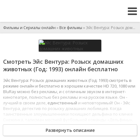
Фильмы и Сериалы онлайн
»
Все фильмы
» Эйс Вентура: Розыск домашних животных
Смотреть Эйс Вентура: Розыск домашних
животных (Год: 1993) онлайн бесплатно
Эйс Вентура: Розыск домашних животных (Год: 1993) смотреть в
режиме онлайн и бесплатно в хорошем качестве HD 720, 1080 или
BluRay можно без рекламы, и с отличным звуком в интернет-
кинотеатре, полностью без рекламы и на русском языке. Он -
лучший в своем деле,
единственный
и неповторимый! Он - Эйс
Вентура, детектив по розыску домашних любимцев. Когда
таинственные злоумышленники похищают дельфина по кличке
Снежинка, талисман местной футбольной команды «Дельфины»,
Эйс тут же
приступает
к работе, проявляя чудеса
Развернуть описание
изобретательности.