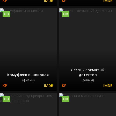
HD
HD
Лесси - лохматый
Камуфляж и шпионаж
детектив
(фильм)
(фильм)
HD
HD