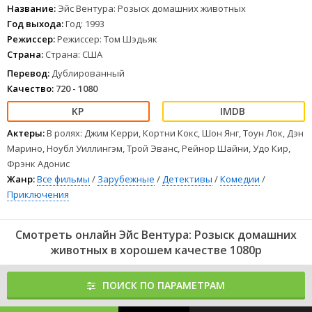
История принимает странный оборот, когда похищают еще и
Название:
Эйс Вентура: Розыск домашних животных
ведущего игрока «Дельфинов». Теперь Эйсу приходится
Год выхода:
Год: 1993
разыскивать сразу двух млекопитающих. Он сталкивается нос к
Режиссер:
Режиссер: Том Шэдьяк
носу с акулой-людоедом, спасает любимую команду и
Страна:
Страна: США
очаровывает женщин. Находится ли он под прикрытием, под
огнем или под водой, он обязательно найдет то, что ищет!
Перевод:
Дублированный
1
2
3
4
5
6
7
8
Качество:
720 - 1080
Актеры:
В ролях: Джим Керри, Кортни Кокс, Шон Янг, Тоун Лок, Дэн
Марино, Ноубл Уиллингэм, Трой Эванс, Рейнор Шайни, Удо Кир,
Фрэнк Адонис
Жанр:
Все фильмы
/
Зарубежные
/
Детективы
/
Комедии
/
Приключения
Смотреть онлайн Эйс Вентура: Розыск домашних
животных в хорошем качестве 1080p
ПОИСК ПО ПАРАМЕТРАМ