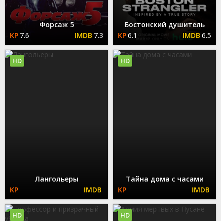
Форсаж 5
Бостонский душитель
7.6
7.3
6.1
6.5
HD
HD
Лангольеры
Тайна дома с часами
HD
HD