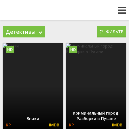
Детективы
ФИЛЬТР
HD
HD
Криминальный город:
Знаки
Разборки в Пусане