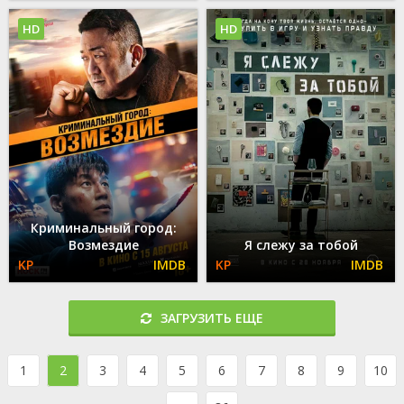
HD
HD
Криминальный город:
Возмездие
Я слежу за тобой
ЗАГРУЗИТЬ ЕЩЕ
1
2
3
4
5
6
7
8
9
10