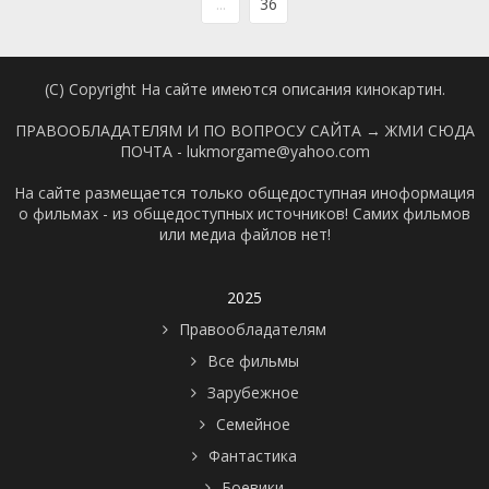
...
36
(C) Copyright На сайте имеются описания кинокартин.
ПРАВООБЛАДАТЕЛЯМ И ПО ВОПРОСУ САЙТА →
ЖМИ СЮДА
ПОЧТА - lukmorgame@yahoo.com
На сайте размещается только общедоступная иноформация
о фильмах - из общедоступных источников! Самих фильмов
или медиа файлов нет!
2025
Правообладателям
Все фильмы
Зарубежное
Семейное
Фантастика
Боевики