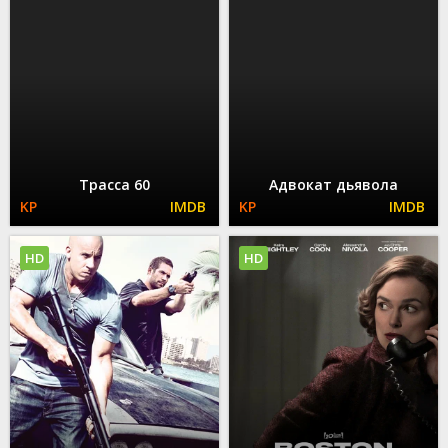
Трасса 60
Адвокат дьявола
HD
HD