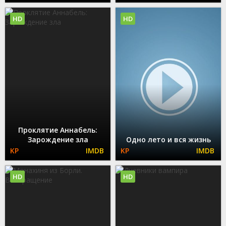
HD
HD
Проклятие Аннабель:
Зарождение зла
Одно лето и вся жизнь
HD
HD