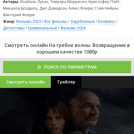
Актеры:
Изабель Лукас, Темуэра Моррисон, Кристофер Пэйт,
Микаэла Брэдшоу, Джо Дэвидсон, Алекс Флери, Стив Нейшн,
Виктория Флери
Жанр:
Фильмы 2023
/
Все фильмы
/
Зарубежные
/
Боевики
/
Детективы
/
Криминальные
/
Фильмы 2024
Смотреть онлайн На гребне волны: Возвращение в
хорошем качестве 1080p
ПОИСК ПО ПАРАМЕТРАМ
Смотреть онлайн
Трейлер