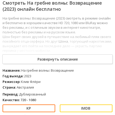
Смотреть На гребне волны: Возвращение
(2023) онлайн бесплатно
На гребне волны: Возвращение (2023) смотреть в режиме онлайн
и бесплатно в хорошем качестве HD 720, 1080 или BluRay можно
без рекламы, и с отличным звуком в интернет-кинотеатре,
полностью без рекламы и на русском языке.
Шон берет своих друзей в путешествие на любимый пляж своего
покойного отца-серфера. Но друг
Шона
, торгующий наркотиками,
вынуждает его пойти на последнее дело — украсть партию
героина
у местного мафиози.
Развернуть описание
1
2
3
4
5
6
7
8
Название:
На гребне волны: Возвращение
Год выхода:
2023
Режиссер:
Клив Флёри
Страна:
Австралия
Перевод:
Дублированный
Качество:
720 - 1080