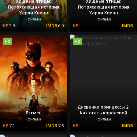
Хищные птицы:
Хищные птицы:
Потрясающая история
Потрясающая история
Харли Квинн
Харли Квинн
(фильм)
(фильм)
5.9
6.0
HD
HD
Дневники принцессы 2:
Бэтмен
Как стать королевой
(фильм)
(фильм)
7.1
7.8