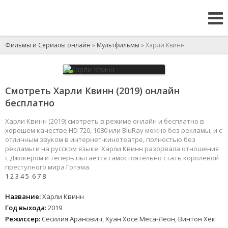
Фильмы и Сериалы онлайн
»
Мультфильмы
» Харли Квинн
Смотреть Харли Квинн (2019) онлайн
бесплатно
Харли Квинн (2019) смотреть в режиме онлайн и бесплатно в
хорошем качестве HD 720, 1080 или BluRay можно без рекламы, и с
отличным звуком в интернет-кинотеатре, полностью без
рекламы и на русском языке. Харли Квинн разорвала отношения
с Джокером и теперь пытается самостоятельно стать королевой
преступного мира Готэма.
1
2
3
4
5
6
7
8
Название:
Харли Квинн
Год выхода:
2019
Режиссер:
Сесилия Аранович, Хуан Хосе Меса-Леон, Винтон Хёк