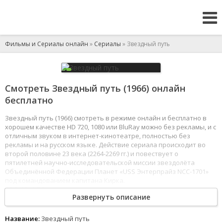
Фильмы и Сериалы онлайн
»
Сериалы
» Звездный путь
Смотреть Звездный путь (1966) онлайн
бесплатно
Звездный путь (1966) смотреть в режиме онлайн и бесплатно в
хорошем качестве HD 720, 1080 или BluRay можно без рекламы, и с
отличным звуком в интернет-кинотеатре, полностью без
рекламы и на русском языке. Действие сериала происходит во
второй половине 23 века (2264-2269 гг.) и повествует о
пятилетней научно-исследовательской миссии звездолёта
Объединённой Федерации Планет «USS Энтерпрайз NCC-1701»
под командованием капитана Кирка.
1
2
3
4
5
6
7
8
Развернуть описание
Название:
Звездный путь