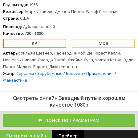
Год выхода:
1966
Режиссер:
Марк Дэниелс, Джозеф Пивни, Ральф Сененски
Страна:
США
Перевод:
Дублированный
Качество:
720 - 1080
Актеры:
Уильям Шетнер, Леонард Нимой, ДеФорест Келли,
Нишелль Николс, Джордж Такэй, Джеймс Дуэн, Уолтер Кениг, Эдди
Паски, Маджел Бэррет, Джон Уинстон
Жанр:
Сериалы
/
Зарубежные
/
Боевики
/
Приключения
/
Фантастика
Смотреть онлайн Звездный путь в хорошем
качестве 1080p
ПОИСК ПО ПАРАМЕТРАМ
Смотреть онлайн
Трейлер