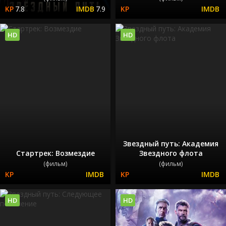
7.8
7.9
HD
HD
Звездный путь: Академия
Стартрек: Возмездие
Звездного флота
(фильм)
(фильм)
HD
HD