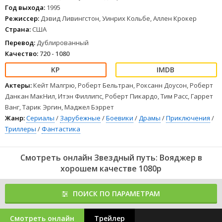
световых лет от Земли с перспективой потратить на обратный
Год выхода:
1995
путь не одно десятилетие. Объединив усилия с командой
Режиссер:
Дэвид Ливингстон, Уинрих Кольбе, Аллен Крокер
корабля «Маки», капитан Джейнвей дала клятву, что «Вояджер»
Страна:
США
во что бы то ни стало вернётся домой.
1
2
3
4
5
6
7
8
Перевод:
Дублированный
Качество:
720 - 1080
Актеры:
Кейт Малгрю, Роберт Бельтран, Роксанн Доусон, Роберт
Данкан МакНил, Итэн Филлипс, Роберт Пикардо, Тим Расс, Гаррет
Ванг, Тарик Эргин, Маджел Бэррет
Жанр:
Сериалы
/
Зарубежные
/
Боевики
/
Драмы
/
Приключения
/
Триллеры
/
Фантастика
Смотреть онлайн Звездный путь: Вояджер в
хорошем качестве 1080p
ПОИСК ПО ПАРАМЕТРАМ
Смотреть онлайн
Трейлер