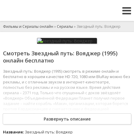
Фильмы и Сериалы онлайн
»
Сериалы
» Звездный путь: Вояджер
Смотреть Звездный путь: Вояджер (1995)
онлайн бесплатно
Звездный путь: Вояджер (1995) смотреть в режиме онлайн и
бесплатно в хорошем качестве HD 720, 1080 или BluRay можно без
рекламы, и с отличным звуком в интернет-кинотеатре,
полностью без рекламы и на русском языке. Время действия
сериала – 2371 год. Только что спущенный с доков звёздолёт
«Вояджер» Объединённой Федерации Планет получил первое
задание – найти корабль «Маки», организации, которая борется
против Кардассианцев и считается ими и Федерацией
террористами. По случайному стечению обстоятельств оба
Развернуть описание
корабля попали в пространственную аномалию, созданную
неизвестной инопланетной формой жизни называющей себя
«Опекун». Он перенёс их в Дельта квадрант, за 70 тысяч
Название:
Звездный путь: Вояджер