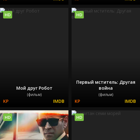
HD
HD
Первый мститель: Другая
Мой друг Робот
война
(фильм)
(фильм)
HD
HD