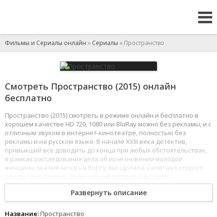
Фильмы и Сериалы онлайн
»
Сериалы
» Пространство
Смотреть Пространство (2015) онлайн
бесплатно
Пространство (2015) смотреть в режиме онлайн и бесплатно в
хорошем качестве HD 720, 1080 или BluRay можно без рекламы, и с
отличным звуком в интернет-кинотеатре, полностью без
рекламы и на русском языке. В начале XXIII века детектив,
привыкший всё доводить до конца при любых обстоятельствах,
в рамках расследования дела об исчезновении молодой
женщины оказывается на борту звездолета, капитан которого
решает ему помочь. Величайший заговор в истории
человечества гарантируется, как и его непременное раскрытие.
Развернуть описание
1
2
3
4
5
6
7
8
Название:
Пространство