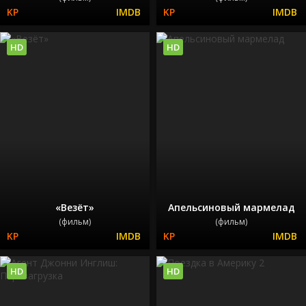
HD
HD
«Везёт»
Апельсиновый мармелад
(фильм)
(фильм)
HD
HD