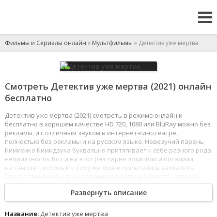
Фильмы и Сериалы онлайн
»
Мультфильмы
» Детектив уже мертва
Смотреть Детектив уже мертва (2021) онлайн
бесплатно
Детектив уже мертва (2021) смотреть в режиме онлайн и
бесплатно в хорошем качестве HD 720, 1080 или BluRay можно без
рекламы, и с отличным звуком в интернет-кинотеатре,
полностью без рекламы и на русском языке. Невезучий парень
Кимихико Кимидзука буквально притягивает к себе разного рода
неприятности. Вот и на этот раз парня похитили и посадили
на самолёт, который к тому же ещё и попытались захватить.
Спасла Кимихико и всех пассажиров девушка Сиеста, которая
представилась знаменитым детективом. С тех пор парень стал
Развернуть описание
её верным помощником, пока однажды Сиеста не умерла.
1
2
3
4
5
6
7
8
Название:
Детектив уже мертва