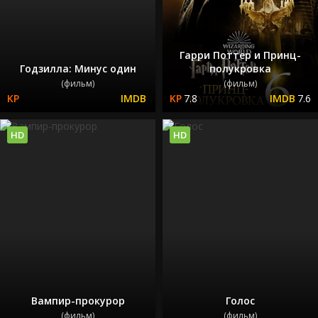
Гарри Поттер и Принц-
Годзилла: Минус один
полукровка
(фильм)
(фильм)
7.8
7.6
HD
HD
Вампир-прокурор
Голос
(фильм)
(фильм)