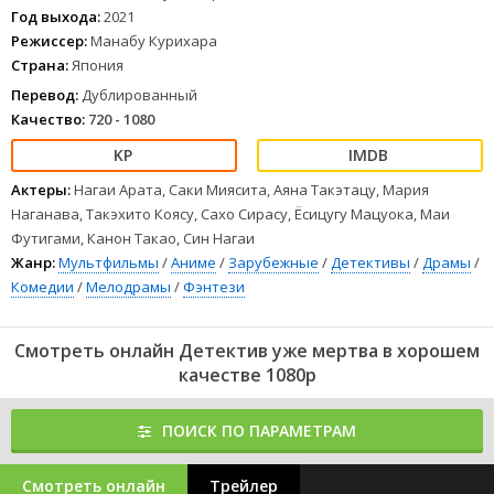
Год выхода:
2021
Режиссер:
Манабу Курихара
Страна:
Япония
Перевод:
Дублированный
Качество:
720 - 1080
Актеры:
Нагаи Арата, Саки Миясита, Аяна Такэтацу, Мария
Наганава, Такэхито Коясу, Сахо Сирасу, Ёсицугу Мацуока, Маи
Футигами, Канон Такао, Син Нагаи
Жанр:
Мультфильмы
/
Аниме
/
Зарубежные
/
Детективы
/
Драмы
/
Комедии
/
Мелодрамы
/
Фэнтези
Смотреть онлайн Детектив уже мертва в хорошем
качестве 1080p
ПОИСК ПО ПАРАМЕТРАМ
Смотреть онлайн
Трейлер