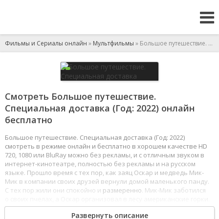
Фильмы и Сериалы онлайн
»
Мультфильмы
» Большое путешествие. Специальная доставка
Смотреть Большое путешествие.
Специальная доставка (Год: 2022) онлайн
бесплатно
Большое путешествие. Специальная доставка (Год: 2022)
смотреть в режиме онлайн и бесплатно в хорошем качестве HD
720, 1080 или BluRay можно без рекламы, и с отличным звуком в
интернет-кинотеатре, полностью без рекламы и на русском
языке. Прошло время с тех пор, как заяц Оскар и медведь Мик-
Мик в компании своих друзей вернули домой маленького панду.
С тех пор жили они спокойно и
размеренно
. Мик-Мик заботился
о своих пчелах, а Оскар организовал в лесу американские горки.
И вот однажды к берегу Мик-Мика прибивает корзину с малышом
Развернуть описание
гризли. Кто-то снова перепутал адреса, а разбираться с этим