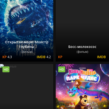
Открытое море: Монстр
глубины
Босс-молокосос
(фильм)
(фильм)
4.3
4.2
HD
HD