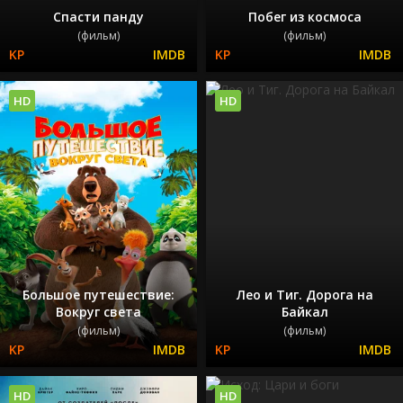
Спасти панду
Побег из космоса
(фильм)
(фильм)
HD
HD
Большое путешествие:
Лео и Тиг. Дорога на
Вокруг света
Байкал
(фильм)
(фильм)
HD
HD