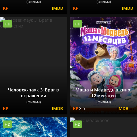
(фильм)
(фильм)
HD
HD
Человек-паук 3: Враг в
Маша и Медведь в кино:
отражении
12 месяцев
(фильм)
(фильм)
8.5
---
HD
HD