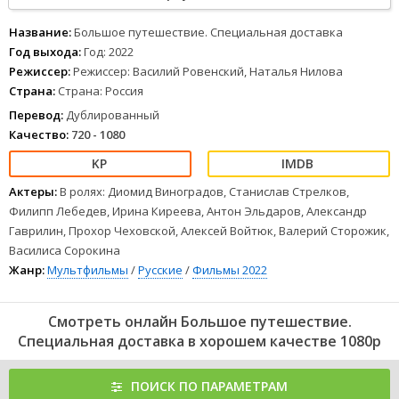
придется Мик-Мику и Оскару. В
компании
друзей
они отправляются в новое путешествие - теперь, чтобы вернуть
Название:
Большое путешествие. Специальная доставка
домой малыша гризли.
Год выхода:
Год: 2022
1
2
3
4
5
6
7
8
Режиссер:
Режиссер: Василий Ровенский, Наталья Нилова
Страна:
Страна: Россия
Перевод:
Дублированный
Качество:
720 - 1080
Актеры:
В ролях: Диомид Виноградов, Станислав Стрелков,
Филипп Лебедев, Ирина Киреева, Антон Эльдаров, Александр
Гаврилин, Прохор Чеховской, Алексей Войтюк, Валерий Сторожик,
Василиса Сорокина
Жанр:
Мультфильмы
/
Русские
/
Фильмы 2022
Смотреть онлайн Большое путешествие.
Специальная доставка в хорошем качестве 1080p
ПОИСК ПО ПАРАМЕТРАМ