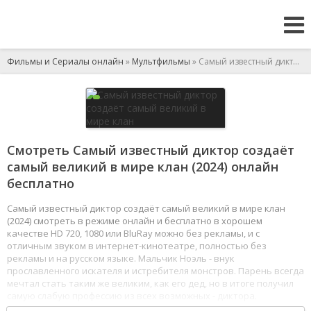
Фильмы и Сериалы онлайн
»
Мультфильмы
» Самый известный диктор создаёт самый великий в мире клан
Смотреть Самый известный диктор создаёт
самый великий в мире клан (2024) онлайн
бесплатно
Самый известный диктор создаёт самый великий в мире клан
(2024) смотреть в режиме онлайн и бесплатно в хорошем
качестве HD 720, 1080 или BluRay можно без рекламы, и с
отличным звуком в интернет-кинотеатре, полностью без
рекламы и на русском языке. Мальчик Ноэль - внук
прославленного искателя и истребителя монстров. Парень всегда
мечтал стать таким же великим, как его дед, но в итоге получил
самую слабую профессию из всех возможных - диктора.
Но парень решает не сидеть сложа руки и намеревается