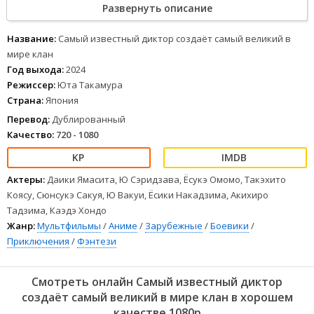
Развернуть описание
основать сильнейший клан в стране. Используя ораторский
талант, Ноэль начинает собирать под свои знамёна убийц
и героев всех мастей.
Название:
Самый известный диктор создаёт самый великий в
1
2
3
4
5
6
7
8
мире клан
Год выхода:
2024
Режиссер:
Юта Такамура
Страна:
Япония
Перевод:
Дублированный
Качество:
720 - 1080
Актеры:
Даики Ямасита, Ю Сэридзава, Ёсукэ Омомо, Такэхито
Коясу, Сюнсукэ Сакуя, Ю Вакуи, Ёсики Накадзима, Акихиро
Тадзима, Каэдэ Хондо
Жанр:
Мультфильмы
/
Аниме
/
Зарубежные
/
Боевики
/
Приключения
/
Фэнтези
Смотреть онлайн Самый известный диктор
создаёт самый великий в мире клан в хорошем
качестве 1080p