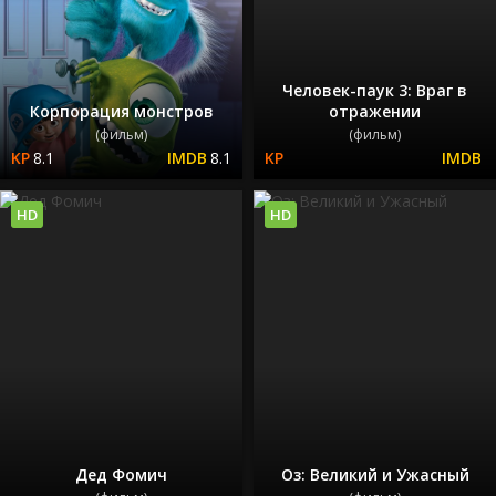
Человек-паук 3: Враг в
Корпорация монстров
отражении
(фильм)
(фильм)
8.1
8.1
HD
HD
Дед Фомич
Оз: Великий и Ужасный