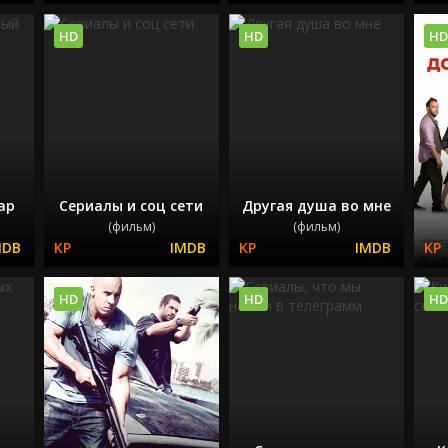
HD
HD
HD
ар
Сериалы и соц сети
Другая душа во мне
(фильм)
(фильм)
HD
HD
HD