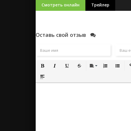
Смотреть онлайн
Трейлер
Оставь свой отзыв
Полужирный
Курсив
Подчеркнутый
Зачеркнутый
Выравнивание
Нумерованный
Маркиро
Вс
Вставка спойлера