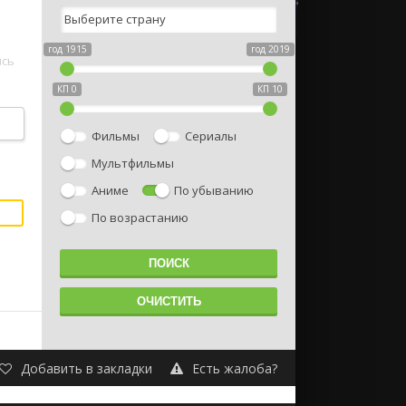
год 1915
год 2019
ись
КП 0
КП 10
ай
Фильмы
Сериалы
о
Мультфильмы
Аниме
По убыванию
По возрастанию
Добавить в закладки
Есть жалоба?