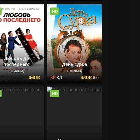
HD
Любовь до
последнего
День сурка
(фильм)
(фильм)
8.1
8.0
HD