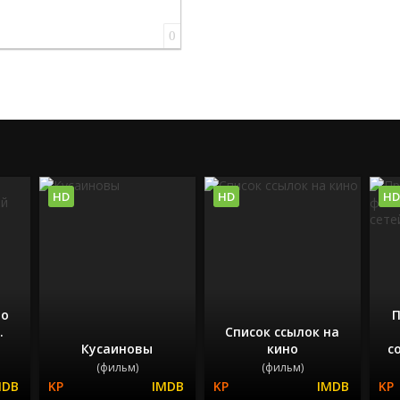
0
HD
HD
HD
по
П
.
Список ссылок на
Кусаиновы
кино
с
(фильм)
(фильм)