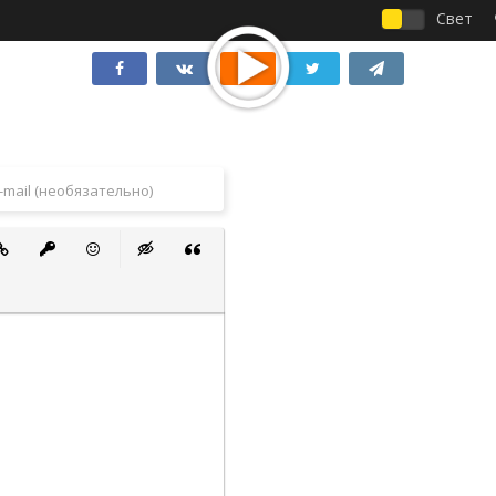
Свет
 список
ванный список
тавить ссылку
Вставить защищенную ссылку
Вставить смайлик
Вставка скрытого текста
Вставка цитаты