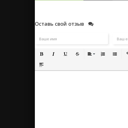
Оставь свой отзыв
Полужирный
Курсив
Подчеркнутый
Зачеркнутый
Выравнивание
Нумерованный
Маркиро
Вс
Вставка спойлера