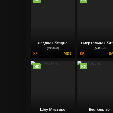
Ледяная бездна
Смертельная би
(фильм)
(фильм)
HD
HD
Шоу Мистико
Бестселлер