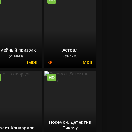
емейный призрак
Астрал
(фильм)
(фильм)
HD
Покемон. Детектив
олет Конкордов
Пикачу