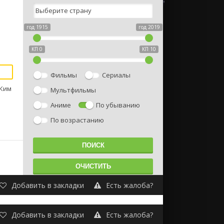
год 1915
год 2019
КП 0
КП 10
Фильмы
Сериалы
 Ким
Мультфильмы
Аниме
По убыванию
По возрастанию
Добавить в закладки
Есть жалоба?
Добавить в закладки
Есть жалоба?