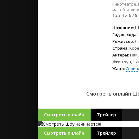
2023
кинотеатре, 
2022
маг объединя
1
2
3
4
5
6
7
8
2021
Название:
Ш
Русские
Год выхода:
СССР
Режиссер:
Ли
Страна:
Коре
Зарубежн
Актеры:
Пак 
Джон-хун, Чх
Жанр:
Сериа
Смотреть онлайн Шо
Смотреть онлайн
Трейлер
Смотреть онлайн
Трейлер