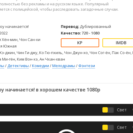
Детективы
2023
Семейные
полностью без рекламы и на русском языке. Популярный
Детские
2022
Спорт
ется с полицейской, чтобы расследовать загадочные случаи.
Драмы
2021
Триллеры
Комедии
Ужасы
оу начинается!
Перевод:
Дублированный
Русские
Фантастика
2022
Качество:
720 - 1080
СССР
Фэнтези
 Хён-мин, Чон Сан-хи
я Южная
ые
Зарубежные
Хэ-джин, Чин Ги-джу, Ко Гю-пхиль, Чон Джун-хо, Чон Сог-ён, Пак Со-ён,
Фильмы из соцетей
а Ми-гён, Ким Вон-хэ, Ан Чхан-хван
лы
/
Детективы
/
Комедии
/
Мелодрамы
/
Фэнтези
у начинается! в хорошем качестве 1080p
Свет
Свет