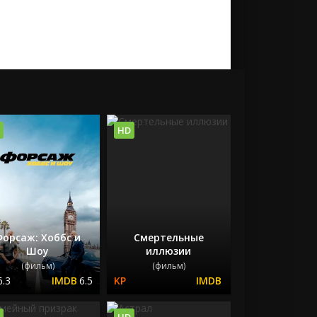
HD
Форсаж: Хоббс и
Смертельные
Шоу
иллюзии
(фильм)
(фильм)
6.3
6.5
HD