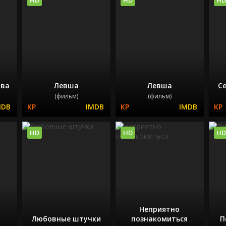
тва
Левша
Левша
С
(фильм)
(фильм)
HD
HD
HD
Неприятно
Любовные штучки
познакомиться
П