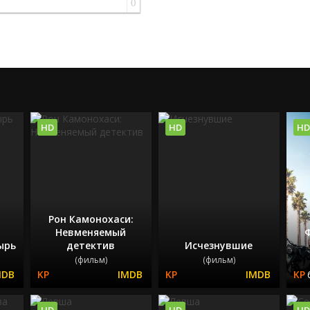
0
HD
HD
HD
Рон Камонохаси:
Невменяемый
ырь
детектив
Исчезнувшие
(фильм)
(фильм)
HD
HD
HD