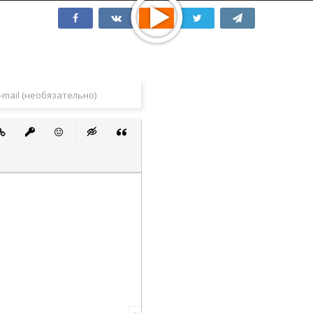
 список
ванный список
тавить ссылку
Вставить защищенную ссылку
Вставить смайлик
Вставка скрытого текста
Вставка цитаты