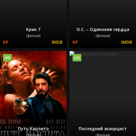
Крик 7
О.С. – Одинокие сердца
(фильм)
(фильм)
HD
HD
Путь Карлито
Последний экзорцист
(фильм)
(фильм)