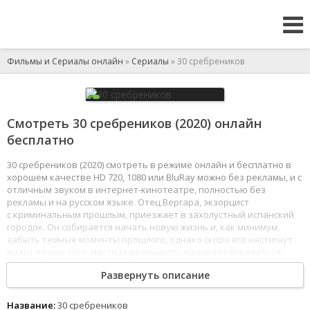
Фильмы и Сериалы онлайн
»
Сериалы
» 30 сребреников
Смотреть 30 сребреников (2020) онлайн
бесплатно
30 сребреников (2020) смотреть в режиме онлайн и бесплатно в
хорошем качестве HD 720, 1080 или BluRay можно без рекламы, и с
отличным звуком в интернет-кинотеатре, полностью без
рекламы и на русском языке. Отец Вергара, экзорцист
с криминальным прошлым, приезжает в захолустный испанский
городок. Он собирается начать новую жизнь и, как минимум,
забыть темные моменты прошлого, однако скоро его настигнут
враги. Кроме того, местная реальность начинает искажаться
под воздействием проклятой монеты.
Развернуть описание
1
2
3
4
5
6
7
8
Название:
30 сребреников