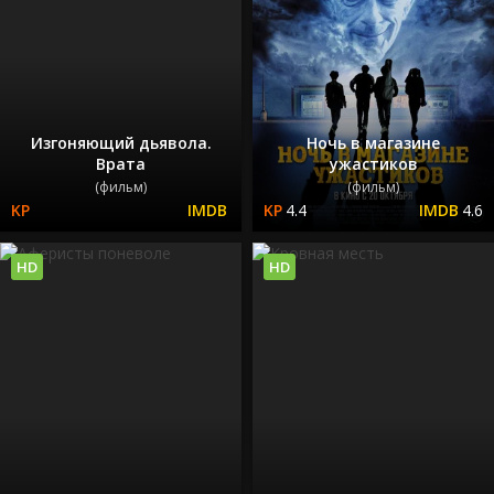
Изгоняющий дьявола.
Ночь в магазине
Врата
ужастиков
(фильм)
(фильм)
4.4
4.6
HD
HD