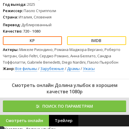
ангелом Ремиса.
Год выхода:
2025
1
2
3
4
5
6
7
8
Режиссер:
Паоло Стрипполи
Страна:
Италия, Словения
Перевод:
Дублированный
Качество:
720 - 1080
Актеры:
Микеле Риондино, Романа Маджора Вергано, Роберто
Читран, Giulio Feltri, Серджо Романо, Анна Беллато, Сандра
Тоффолатти, Gabriele Benedetti, Diego Nardini, Паоло Пьеробон
Жанр:
Все фильмы
/
Зарубежные
/
Драмы
/
Ужасы
Смотреть онлайн Долина улыбок в хорошем
качестве 1080p
ПОИСК ПО ПАРАМЕТРАМ
Смотреть онлайн
Трейлер