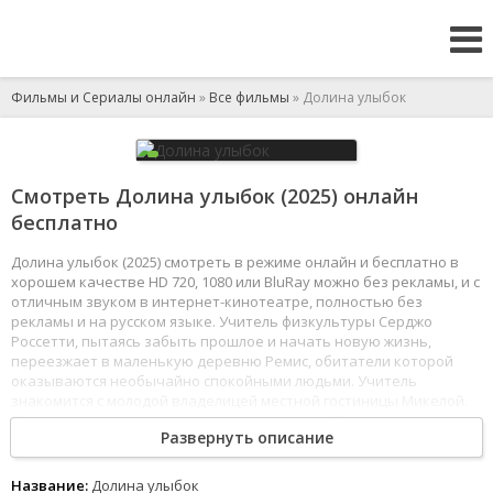
Фильмы и Сериалы онлайн
»
Все фильмы
» Долина улыбок
Смотреть Долина улыбок (2025) онлайн
бесплатно
Долина улыбок (2025) смотреть в режиме онлайн и бесплатно в
хорошем качестве HD 720, 1080 или BluRay можно без рекламы, и с
отличным звуком в интернет-кинотеатре, полностью без
рекламы и на русском языке. Учитель физкультуры Серджо
Россетти, пытаясь забыть прошлое и начать новую жизнь,
переезжает в маленькую деревню Ремис, обитатели которой
оказываются необычайно спокойными людьми. Учитель
знакомится с молодой владелицей местной гостиницы Микелой.
Заметив его печаль, девушка рассказывает Серджо, что в
Развернуть описание
деревне каждую неделю ночью проходит ритуал. Чтобы
освободиться от собственной боли и переживаний, все жители
собираются и обнимают подростка Маттео, которого называют
Название:
Долина улыбок