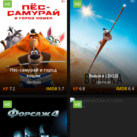
HD
HD
Пес-самурай и город
кошек
Вышка (2022)
(фильм)
(фильм)
7.2
5.7
6.8
6.4
HD
HD