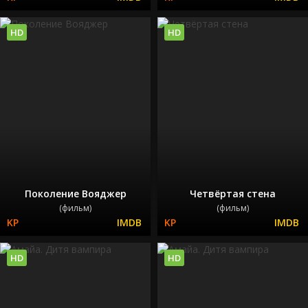
HD
HD
Поколение Вояджер
Четвёртая стена
(фильм)
(фильм)
HD
HD