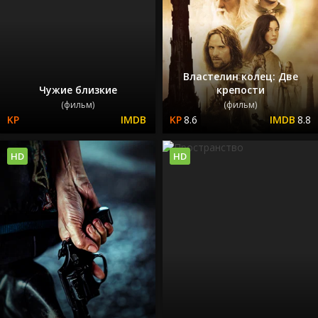
Властелин колец: Две
Чужие близкие
крепости
(фильм)
(фильм)
8.6
8.8
HD
HD