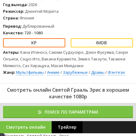
Это предложение помощи. Две девушки, встретившиеся
Год выхода:
2026
при таких невероятных обстоятельствах, вскрывают
Режиссер:
Дзюнпэй Морита
масштабный заговор, пронизавший всё дворянское общество.
Страна:
Япония
1
2
3
4
5
6
7
8
Перевод:
Дублированный
Качество:
720 - 1080
Актеры:
Кана Итиносэ, Саюми Судзусиро, Дзюн Фукуяма, Саори
Онъиси, Сэцуо Ито, Вакана Курамоти, Эмико Такэути, Такаюки
Миямото, Саэ Хирацука, Масая Миядзаки
Жанр:
Мультфильмы
/
Аниме
/
Зарубежные
/
Драмы
/
Фэнтези
Смотреть онлайн Святой Грааль Эрис в хорошем
качестве 1080p
ПОИСК ПО ПАРАМЕТРАМ
Смотреть онлайн
Трейлер