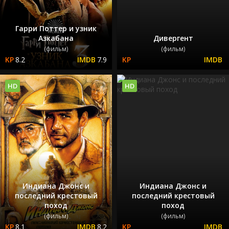
Гарри Поттер и узник
Азкабана
Дивергент
(фильм)
(фильм)
8.2
7.9
HD
HD
Индиана Джонс и
Индиана Джонс и
последний крестовый
последний крестовый
поход
поход
(фильм)
(фильм)
8.1
8.2