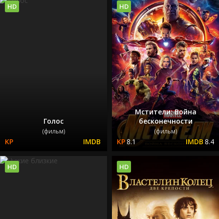
HD
HD
Мстители: Война
Голос
бесконечности
(фильм)
(фильм)
8.1
8.4
HD
HD