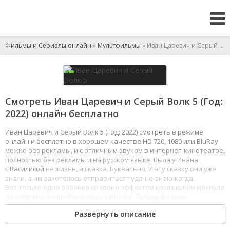
Фильмы и Сериалы онлайн
»
Мультфильмы
» Иван Царевич и Серый Волк 5
Смотреть Иван Царевич и Серый Волк 5 (Год:
2022) онлайн бесплатно
Иван Царевич и Серый Волк 5 (Год: 2022) смотреть в режиме
онлайн и бесплатно в хорошем качестве HD 720, 1080 или BluRay
можно без рекламы, и с отличным звуком в интернет-кинотеатре,
полностью без рекламы и на русском языке. Была у Ивана
с
Василисой
не жизнь, а сказка. Буквально. И эту сказку они уже
знали, а им захотелось отправиться туда-не-знаю-когда.
Вот только одна бабочка со своим эффектом крылышком махнула
да устроила волшебную перезагрузку. Теперь во всем
Тридевятом царстве никто не помнит даже как Ивана звать,
Развернуть описание
включая саму Василису. А значит, чтобы снова добиться
принцессы, Ивану с Серым Волком нужно
перевернуть