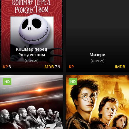
Кошмар перед
Рождеством
Мизери
(фильм)
(фильм)
8.1
7.9
HD
HD