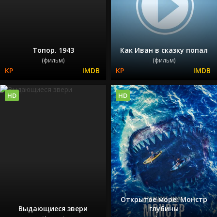
Топор. 1943
Как Иван в сказку попал
(фильм)
(фильм)
HD
HD
Открытое море: Монстр
Выдающиеся звери
глубины