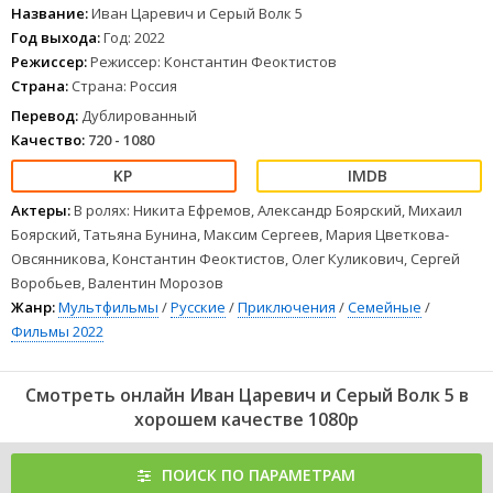
всю мультик-вселенную.
Название:
Иван Царевич и Серый Волк 5
1
2
3
4
5
6
7
8
Год выхода:
Год: 2022
Режиссер:
Режиссер: Константин Феоктистов
Страна:
Страна: Россия
Перевод:
Дублированный
Качество:
720 - 1080
Актеры:
В ролях: Никита Ефремов, Александр Боярский, Михаил
Боярский, Татьяна Бунина, Максим Сергеев, Мария Цветкова-
Овсянникова, Константин Феоктистов, Олег Куликович, Сергей
Воробьев, Валентин Морозов
Жанр:
Мультфильмы
/
Русские
/
Приключения
/
Семейные
/
Фильмы 2022
Смотреть онлайн Иван Царевич и Серый Волк 5 в
хорошем качестве 1080p
ПОИСК ПО ПАРАМЕТРАМ