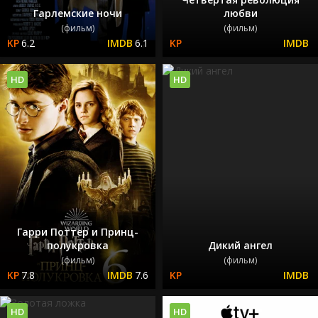
Гарлемские ночи
любви
(фильм)
(фильм)
6.2
6.1
HD
HD
Гарри Поттер и Принц-
полукровка
Дикий ангел
(фильм)
(фильм)
7.8
7.6
HD
HD