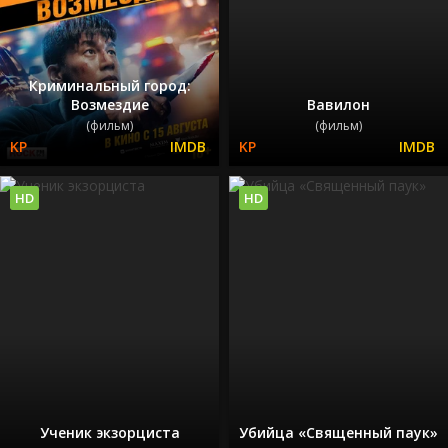
Криминальный город:
Возмездие
Вавилон
(фильм)
(фильм)
HD
HD
Ученик экзорциста
Убийца «Священный паук»