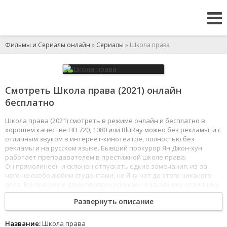
Фильмы и Сериалы онлайн
»
Сериалы
» Школа права
Смотреть Школа права (2021) онлайн
бесплатно
Школа права (2021) смотреть в режиме онлайн и бесплатно в
хорошем качестве HD 720, 1080 или BluRay можно без рекламы, и с
отличным звуком в интернет-кинотеатре, полностью без
рекламы и на русском языке. Бывший прокурор Ян Джон-хун
работает преподавателем в престижной школе права.
Он прямолинеен и склонен отпускать едкие замечания, из-за
чего не особо любим студентами, но Яну нет до этого никакого
дела. Вскоре ему и двум первокурсникам - красавчику-отличнику
и девушке из бедной семьи - предстоит столкнуться
Развернуть описание
с беспрецедентным делом.
1
2
3
4
5
6
7
8
Название:
Школа права