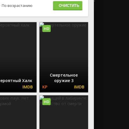
По возрастанию
HD
Смертельное
ероятный Халк
оружие 3
HD