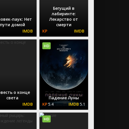
Бегущий в
лабиринте:
овек-паук: Нет
Лекарство от
пути домой
смерти
HD
весть о конце
света
Падение Луны
5.4
5.1
HD