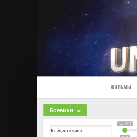
ФИЛЬМЫ
Боевики
Все
год 1915
2024