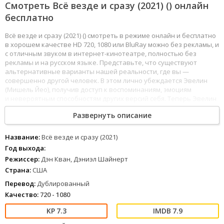
Смотреть Всё везде и сразу (2021) () онлайн
бесплатно
Всё везде и сразу (2021) () смотреть в режиме онлайн и бесплатно
в хорошем качестве HD 720, 1080 или BluRay можно без рекламы, и
с отличным звуком в интернет-кинотеатре, полностью без
рекламы и на русском языке. Представьте, что существуют
альтернативные варианты нашей реальности, где вы —
совершенно другой человек. В этом лично убеждается Эвелин
(Мишель Йео), получив доступ к воспоминаниям, эмоциям
и невероятным способностям других версий себя. Теперь Эвелин
может прожить тысячи жизней и быть кем угодно — известной
Развернуть описание
актрисой, мастером боевых искусств, оперной дивой и даже
небесным божеством. Но всем мультивселенным угрожает
таинственная сущность, с которой Эвелин предстоит сразиться.
Название:
Всё везде и сразу (2021)
Как знать, возможно, заодно она разберётся и с самым страшным
Год выхода:
злом — своими налогами.
Режиссер:
Дэн Кван, Дэниэл Шайнерт
Страна:
США
155
156
157
158
159
160
161
162
163
164
165
166
167
168
169
170
171
172
Перевод:
Дублированный
1
2
3
4
5
6
7
8
Качество:
720 - 1080
7.3
7.9