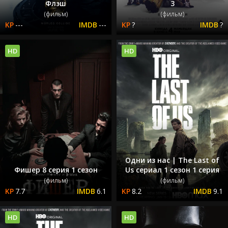
Флэш
3
(фильм)
(фильм)
---
---
?
?
HD
HD
Одни из нас | The Last of
Фишер 8 серия 1 сезон
Us сериал 1 сезон 1 серия
(фильм)
(фильм)
7.7
6.1
8.2
9.1
HD
HD