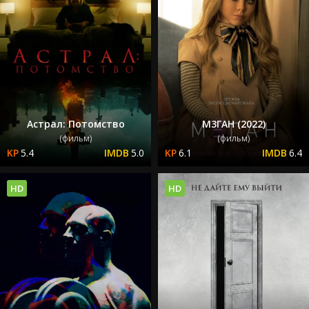
Астрал: Потомство
М3ГАН (2022)
(фильм)
(фильм)
5.4
5.0
6.1
6.4
HD
HD