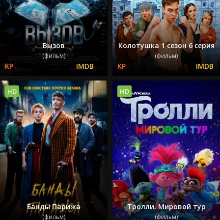
Вызов
Колотушка 1 сезон 6 серия
(фильм)
(фильм)
---
---
HD
HD
Банды Парижа
Тролли. Мировой тур
(фильм)
(фильм)