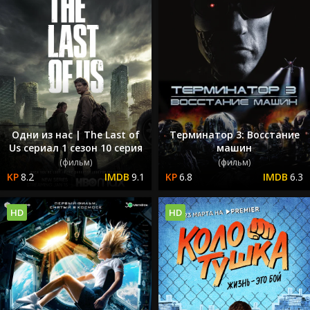
Одни из нас | The Last of
Терминатор 3: Восстание
Us сериал 1 сезон 10 серия
машин
(фильм)
(фильм)
8.2
9.1
6.8
6.3
HD
HD