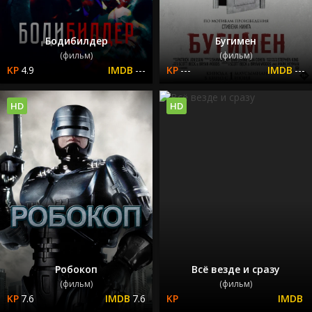
Бодибилдер
Бугимен
(фильм)
(фильм)
4.9
---
---
---
HD
HD
Робокоп
Всё везде и сразу
(фильм)
(фильм)
7.6
7.6