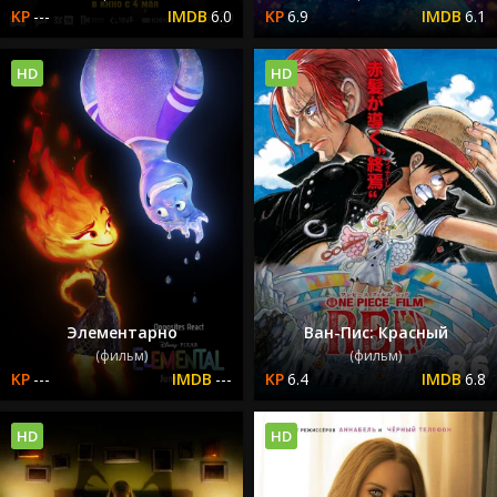
---
6.0
6.9
6.1
HD
HD
Элементарно
Ван-Пис: Красный
(фильм)
(фильм)
---
---
6.4
6.8
HD
HD