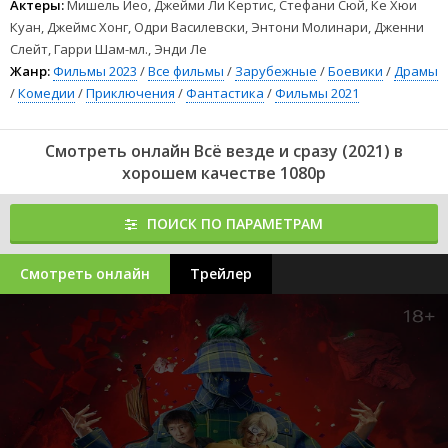
Актеры:
Мишель Йео, Джейми Ли Кертис, Стефани Сюй, Ке Хюи
Куан, Джеймс Хонг, Одри Василевски, Энтони Молинари, Дженни
Слейт, Гарри Шам-мл., Энди Ле
Жанр:
Фильмы 2023
/
Все фильмы
/
Зарубежные
/
Боевики
/
Драмы
/
Комедии
/
Приключения
/
Фантастика
/
Фильмы 2021
Смотреть онлайн Всё везде и сразу (2021) в
хорошем качестве 1080p
ПОИСК ПО ПАРАМЕТРАМ
Смотреть онлайн
Трейлер