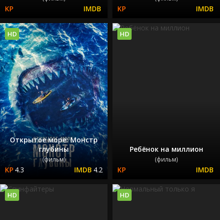
HD
HD
Открытое море: Монстр
глубины
Ребёнок на миллион
(фильм)
(фильм)
4.3
4.2
HD
HD