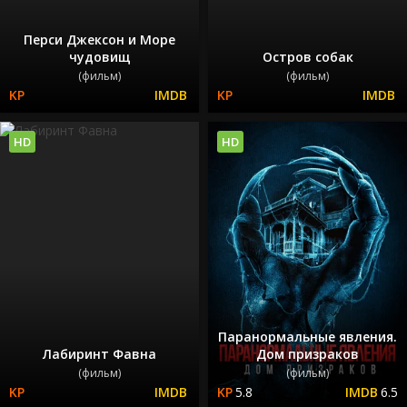
Перси Джексон и Море
чудовищ
Остров собак
(фильм)
(фильм)
HD
HD
Паранормальные явления.
Лабиринт Фавна
Дом призраков
(фильм)
(фильм)
5.8
6.5