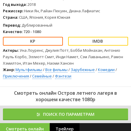
Год выхода:
2018
Режиссер:
Ники Ян, Райан Пекуин, Диана Лафиатис
Страна:
США, Япония, Корея Южная
Перевод:
Дублированный
Качество:
720 - 1080
Актеры:
Уна Лоуренс, Джулия Потт, Бобби Мойнахан, Антонио
Рауль Корбо, Эллиотт Смит, Инди Намет, Сэм Лаваньино, Рамон
Хэмилтон, Итан Мехер, Наоми Хансен
Жанр:
Мультфильмы
/
Все фильмы
/
Зарубежные
/
Комедии
/
Приключения
/
Семейные
/
Фэнтези
Смотреть онлайн Остров летнего лагеря в
хорошем качестве 1080p
ПОИСК ПО ПАРАМЕТРАМ
Смотреть онлайн
Трейлер