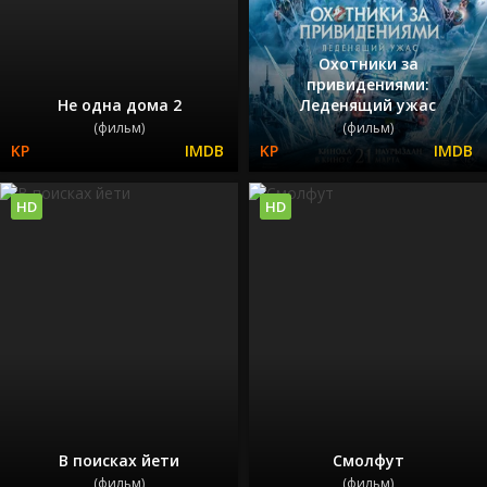
Охотники за
привидениями:
Не одна дома 2
Леденящий ужас
(фильм)
(фильм)
HD
HD
В поисках йети
Смолфут
(фильм)
(фильм)