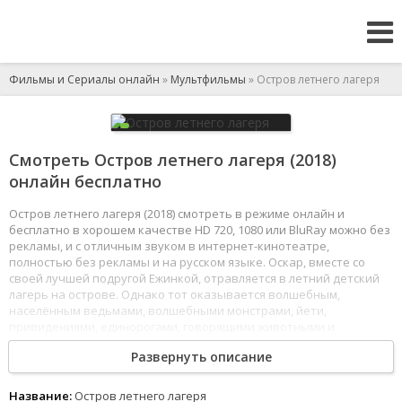
Фильмы и Сериалы онлайн
»
Мультфильмы
» Остров летнего лагеря
Смотреть Остров летнего лагеря (2018)
онлайн бесплатно
Остров летнего лагеря (2018) смотреть в режиме онлайн и
бесплатно в хорошем качестве HD 720, 1080 или BluRay можно без
рекламы, и с отличным звуком в интернет-кинотеатре,
полностью без рекламы и на русском языке. Оскар, вместе со
своей лучшей подругой Ежинкой, отравляется в летний детский
лагерь на острове. Однако тот оказывается волшебным,
населённым ведьмами, волшебными монстрами, йети,
привидениями, единорогами, говорящими животными и
ожившими предметами.
Развернуть описание
1
2
3
4
5
6
7
8
Название:
Остров летнего лагеря