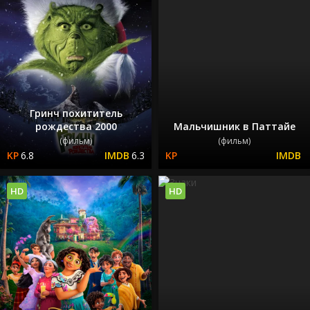
Гринч похититель
рождества 2000
Мальчишник в Паттайе
(фильм)
(фильм)
6.8
6.3
HD
HD