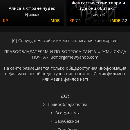
Фантастические твари и
Алиса в Стране чудес
где они обитают
(фильм)
(фильм)
7.6
7.2
(C) Copyright На сайте имеются описания кинокартин.
ПРАВООБЛАДАТЕЛЯМ И ПО ВОПРОСУ САЙТА →
ЖМИ СЮДА
ПОЧТА - lukmorgame@yahoo.com
На сайте размещается только общедоступная иноформация
о фильмах - из общедоступных источников! Самих фильмов
или медиа файлов нет!
2025
Правообладателям
Все фильмы
Зарубежное
Семейное