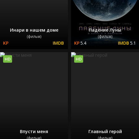
Инари в нашем доме
Падение Луны
(фильм)
(фильм)
5.4
5.1
HD
HD
Впусти меня
Главный герой
(фильм)
(фильм)