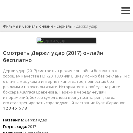
Фильмы и Сериалы онлайн
»
Сериалы
» Держи удар
Смотреть Держи удар (2017) онлайн
бесплатно
Держи удар (2017) смотреть в режиме онлайн и бесплатно в
хорошем качестве HD 720, 1080 или BluRay можно без рекламы, и с
отличным звуком в интернет-кинотеатре, полностью без
рекламы и на русском языке. История пути к победе на ринге
боксера Жалгаса Ерекенова. Пережив череду неудач
и поражений, боксер сумел снова вернуться на ринг, когда
его стал тренировать справедливый наставник Куат Жарденов.
1
2
3
4
5
6
7
8
Название:
Держи удар
Год выхода:
2017