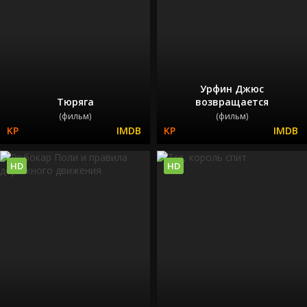
Урфин Джюс
Тюряга
возвращается
(фильм)
(фильм)
HD
HD