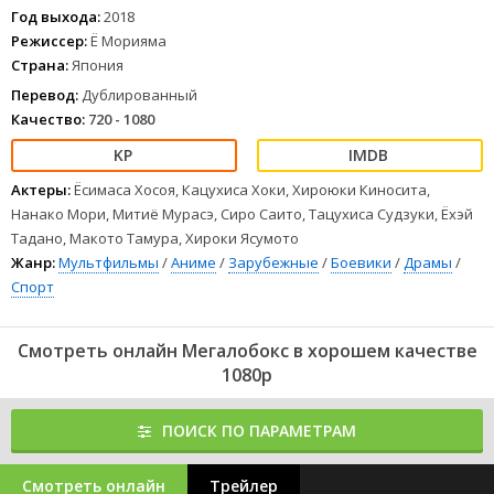
Год выхода:
2018
Режиссер:
Ё Морияма
Страна:
Япония
Перевод:
Дублированный
Качество:
720 - 1080
Актеры:
Ёсимаса Хосоя, Кацухиса Хоки, Хироюки Киносита,
Нанако Мори, Митиё Мурасэ, Сиро Саито, Тацухиса Судзуки, Ёхэй
Тадано, Макото Тамура, Хироки Ясумото
Жанр:
Мультфильмы
/
Аниме
/
Зарубежные
/
Боевики
/
Драмы
/
Спорт
Смотреть онлайн Мегалобокс в хорошем качестве
1080p
ПОИСК ПО ПАРАМЕТРАМ
Смотреть онлайн
Трейлер