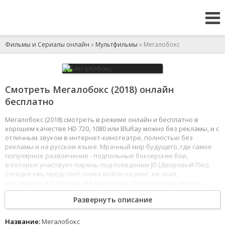
Фильмы и Сериалы онлайн
»
Мультфильмы
» Мегалобокс
Смотреть Мегалобокс (2018) онлайн
бесплатно
Мегалобокс (2018) смотреть в режиме онлайн и бесплатно в
хорошем качестве HD 720, 1080 или BluRay можно без рекламы, и с
отличным звуком в интернет-кинотеатре, полностью без
рекламы и на русском языке. Мрачный мир будущего, где самое
популярное развлечение - подпольные боксерские бои,
в которых участвует парень под псевдоним JD (Дворовый Пёс).
Сегодня ему предстоит снова выйти на ринг, не зная,
кем окажется соперник, и какие планы строят его соратники.
Он должен доказать всем, что он - настоящий боксер.
Развернуть описание
1
2
3
4
5
6
7
8
Название:
Мегалобокс