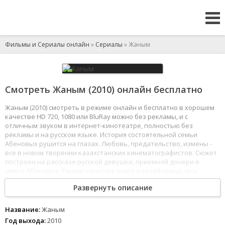
Фильмы и Сериалы онлайн
»
Сериалы
» Жаным
Смотреть Жаным (2010) онлайн бесплатно
Жаным (2010) смотреть в режиме онлайн и бесплатно в хорошем
качестве HD 720, 1080 или BluRay можно без рекламы, и с
отличным звуком в интернет-кинотеатре, полностью без
рекламы и на русском языке. История состоятельной семьи
Абеновых рушится на глазах. Любовь, предательство, измены -
все в новом творении казахстанских кинематографистов. Сюжет
построен на рассказе русской девушки, приемной дочери в
семье Абеновых. Решив написать книгу о своей семье, она
вспоминает старинные семейные тайны, которые резко
Развернуть описание
изменили жизнь героев.
1
2
3
4
5
6
7
8
Название:
Жаным
Год выхода:
2010