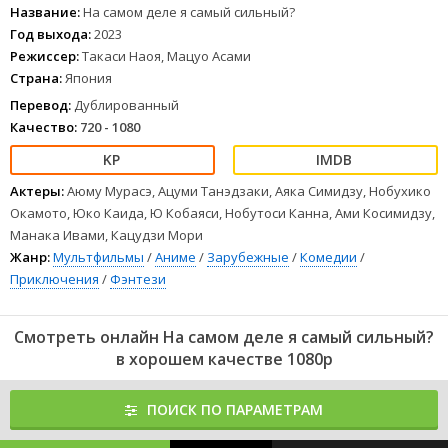
новых друзей и начинает постепенно наращивать свой
Название:
На самом деле я самый сильный?
магический потенциал.
Год выхода:
2023
1
2
3
4
5
6
7
8
Режиссер:
Такаси Наоя, Мацуо Асами
Страна:
Япония
Перевод:
Дублированный
Качество:
720 - 1080
Актеры:
Аюму Мурасэ, Ацуми Танэдзаки, Аяка Симидзу, Нобухико
Окамото, Юко Каида, Ю Кобаяси, Нобутоси Канна, Ами Косимидзу,
Манака Ивами, Кацудзи Мори
Жанр:
Мультфильмы
/
Аниме
/
Зарубежные
/
Комедии
/
Приключения
/
Фэнтези
Смотреть онлайн На самом деле я самый сильный?
в хорошем качестве 1080p
ПОИСК ПО ПАРАМЕТРАМ