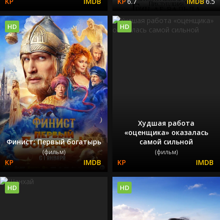
6.7
6.5
HD
HD
Худшая работа
«оценщика» оказалась
Финист: Первый богатырь
самой сильной
(фильм)
(фильм)
HD
HD