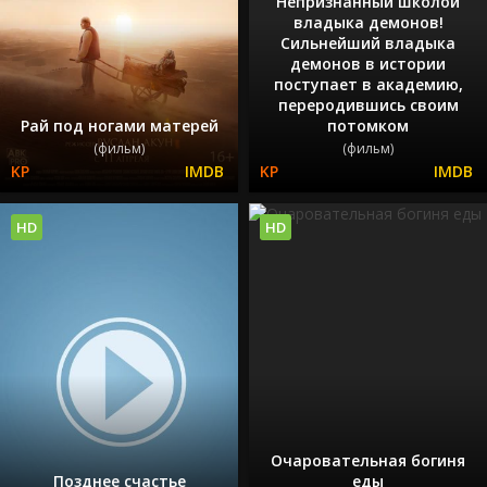
Непризнанный школой
владыка демонов!
Сильнейший владыка
демонов в истории
поступает в академию,
переродившись своим
Рай под ногами матерей
потомком
(фильм)
(фильм)
HD
HD
Очаровательная богиня
Позднее счастье
еды