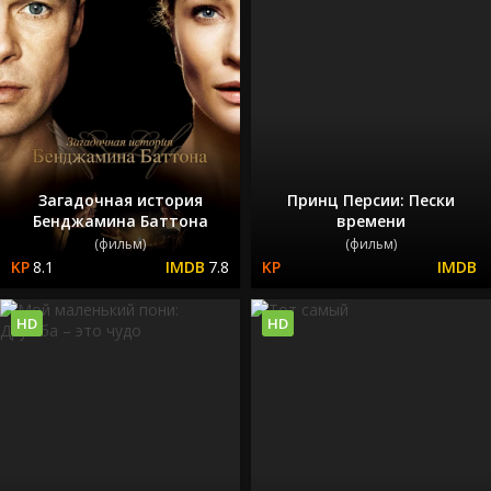
Загадочная история
Принц Персии: Пески
Бенджамина Баттона
времени
(фильм)
(фильм)
8.1
7.8
HD
HD