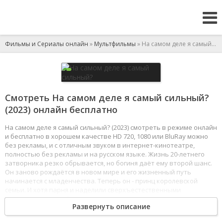
Фильмы и Сериалы онлайн
»
Мультфильмы
» На самом деле я самый сильный?
Смотреть На самом деле я самый сильный?
(2023) онлайн бесплатно
На самом деле я самый сильный? (2023) смотреть в режиме онлайн
и бесплатно в хорошем качестве HD 720, 1080 или BluRay можно
без рекламы, и с отличным звуком в интернет-кинотеатре,
полностью без рекламы и на русском языке. Жизнь 20-летнего
затворника резко обрывается, но богиня даёт ему второй шанс.
Он заново рождаётся в новом мире и его жизненный путь
начинается с младенчества. Теперь он - принц королевской
семьи. И хотя парня и наделили сверхъестественными
магическими способностями, но его таланты находятся на втором
Развернуть описание
уровне с конца. Считая своего ребёнка полным неудачником,
король с королевой бросают его в лесу, где позже он встречает