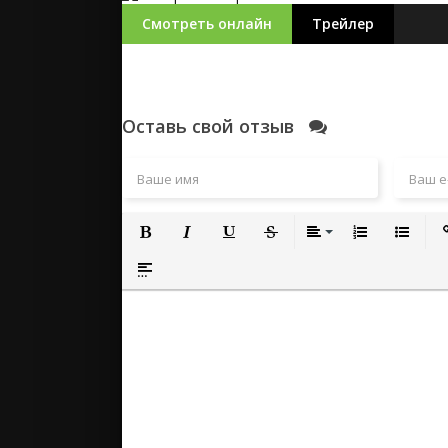
Смотреть онлайн
Трейлер
Оставь свой отзыв
Полужирный
Курсив
Подчеркнутый
Зачеркнутый
Выравнивание
Нумерованный
Маркиро
Вс
Вставка спойлера