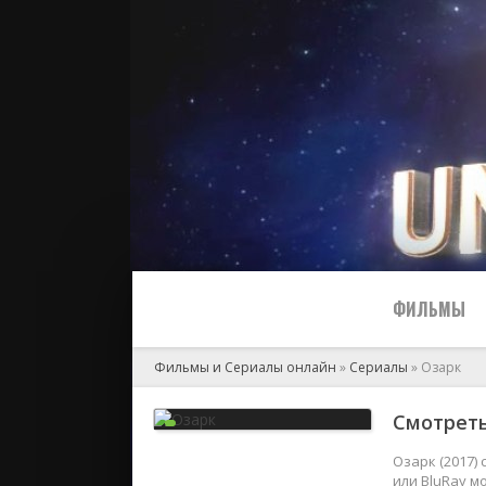
ФИЛЬМЫ
Фильмы и Сериалы онлайн
»
Сериалы
» Озарк
Все
Смотреть
2024
Озарк (2017)
или BluRay м