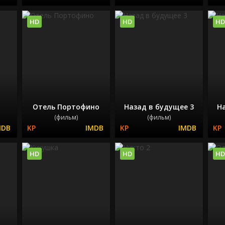
HD
HD
HD
Отель Портофино
Назад в будущее 3
На
(фильм)
(фильм)
HD
HD
HD