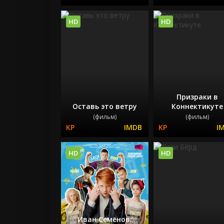
HD
HD
Призраки в
Оставь это ветру
Коннектикуте
(фильм)
(фильм)
HD
HD
Иван Семёнов: