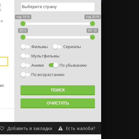
д
з
год 1915
год 2019
те
КП 0
КП 10
Фильмы
Сериалы
Мультфильмы
Аниме
По убыванию
По возрастанию
ис
Добавить в закладки
Есть жалоба?