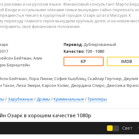
Детективы
2023
Семейные
з рекламы и на русском языке. Финансовый консультант Марти Бёр
Детские
2022
Спорт
ой Вэнди и остальными членами семьи вынужден тайно переехать и
предместья Чикаго в курортный городок Озарк штата Миссури. К
Драмы
2021
Триллеры
 переезду главного героя вынудили крупные долги, и на новом мес
Комедии
Ужасы
 поправить своё финансовое положение.
Русские
Фантастика
СССР
Фэнтези
зарк
Перевод:
Дублированный
ые
Зарубежные
2017
Качество:
720 - 1080
Фильмы из соцетей
жейсон Бейтман, Алик
дрю Бернштейн
сон Бейтман, Лора Линни, София Хьюблиц, Скайлар Гертнер, Джулия
и Тахэн, Лиза Эмери, Карсон Холмс, Джордана Спиро, Джессика Фрэнс
лы
/
Зарубежные
/
Драмы
/
Криминальные
/
Триллеры
йн Озарк в хорошем качестве 1080p
Свет