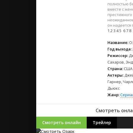
2023
полностью бе
2022
вместе с жен
престижного 
2021
неожиданному
он надеется
1
2
3
4
5
6
7
8
Русские
СССР
Название:
О
Зарубежн
Год выхода:
Режиссер:
Д
Сахаров, Эн
Страна:
США
Актеры:
Джей
Гарнер, Чарл
Дьюкс
Жанр:
Сериа
Смотреть онла
Смотреть онлайн
Трейлер