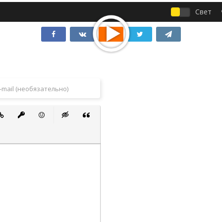
Свет
 список
ванный список
тавить ссылку
Вставить защищенную ссылку
Вставить смайлик
Вставка скрытого текста
Вставка цитаты