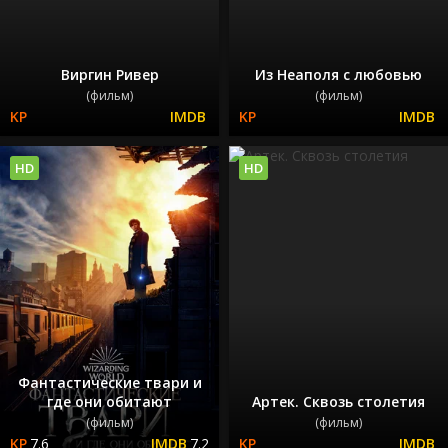
Виргин Ривер
Из Неаполя с любовью
(фильм)
(фильм)
HD
HD
Фантастические твари и
где они обитают
Артек. Сквозь столетия
(фильм)
(фильм)
7.6
7.2