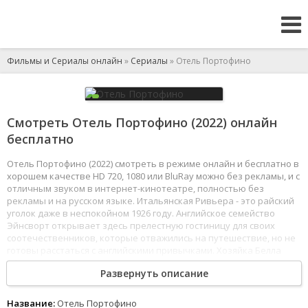
Фильмы и Сериалы онлайн
»
Сериалы
» Отель Портофино
Смотреть Отель Портофино (2022) онлайн
бесплатно
Отель Портофино (2022) смотреть в режиме онлайн и бесплатно в
хорошем качестве HD 720, 1080 или BluRay можно без рекламы, и с
отличным звуком в интернет-кинотеатре, полностью без
рекламы и на русском языке. Итальянская Ривьера - это райский
уголок даже в неспокойном 1926 году. Английское семейство
Эйнсворт открывает здесь прелестную гостиницу для своих
соотечественников, которые отважились на путешествие, но не
готовы расстаться с английскими привычками. Хозяйка Белла
Эйнсворт вкладывает в отель все силы и душу, надеясь, что это
Развернуть описание
поможет семье не только выправить финансовое положение,
но и залечить раны, нанесенные Первой мировой войной.
Однако требовательные постояльцы не дают расслабиться,
Название:
Отель Портофино