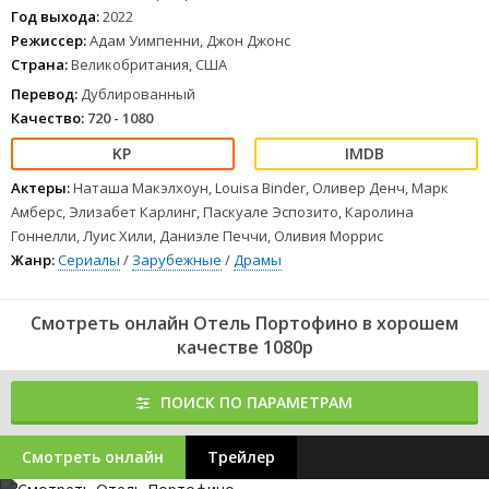
а среди местных жителей уже есть и верные приверженцы
Год выхода:
2022
Муссолини, и просто тёмные личности. Но самым коварным
Режиссер:
Адам Уимпенни, Джон Джонс
вполне может оказаться расточительный муж Беллы - Сесил
Страна:
Великобритания, США
Эйнсворт, подыскивающий богатую невесту сыну и любые другие
источники легкой наживы.
Перевод:
Дублированный
1
2
3
4
5
6
7
8
Качество:
720 - 1080
Актеры:
Наташа Макэлхоун, Louisa Binder, Оливер Денч, Марк
Амберс, Элизабет Карлинг, Паскуале Эспозито, Каролина
Гоннелли, Луис Хили, Даниэле Печчи, Оливия Моррис
Жанр:
Сериалы
/
Зарубежные
/
Драмы
Смотреть онлайн Отель Портофино в хорошем
качестве 1080p
ПОИСК ПО ПАРАМЕТРАМ
Смотреть онлайн
Трейлер