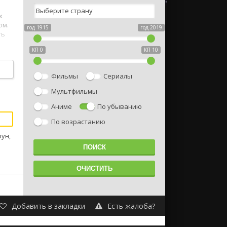
х
ом.
год 1915
год 2019
ть
КП 0
КП 10
йдут
Фильмы
Сериалы
Мультфильмы
Аниме
По убыванию
По возрастанию
ун,
Добавить в закладки
Есть жалоба?