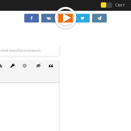
Свет
 список
ванный список
тавить ссылку
Вставить защищенную ссылку
Вставить смайлик
Вставка скрытого текста
Вставка цитаты