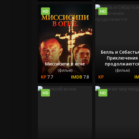
HD
HD
Белль и Себасть
Приключения
Миссисипи в огне
продолжаютс
(фильм)
(фильм)
7.7
7.8
HD
HD