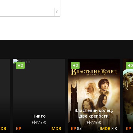
0
HD
HD
HD
Властелин колец:
Никто
Две крепости
(фильм)
(фильм)
8.6
8.8