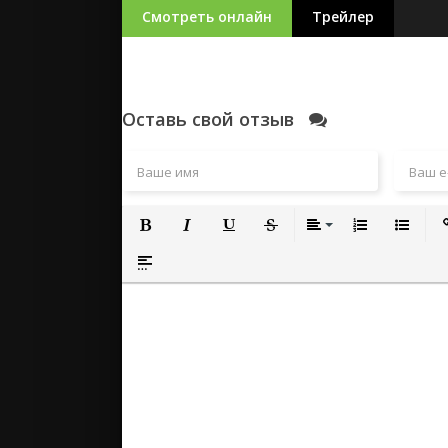
Смотреть онлайн
Трейлер
Оставь свой отзыв
Полужирный
Курсив
Подчеркнутый
Зачеркнутый
Выравнивание
Нумерованный
Маркиро
Вс
Вставка спойлера