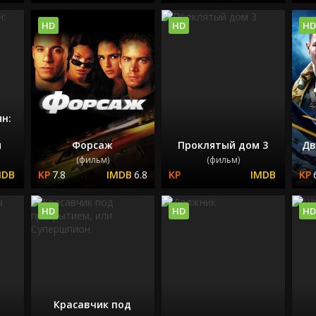
HD
HD
HD
ян:
я
Форсаж
Проклятый дом 3
Дв
(фильм)
(фильм)
7.8
6.8
HD
HD
HD
Красавчик под