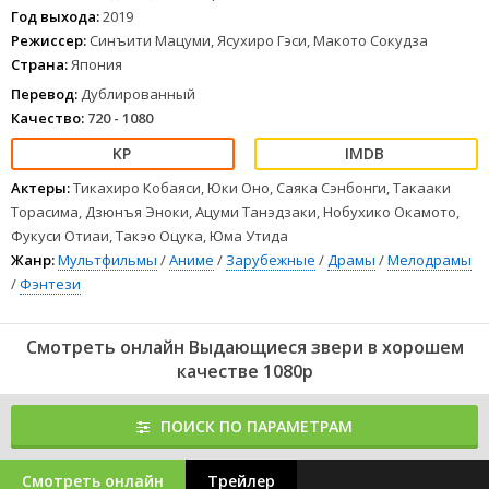
кружка. Вскоре Луи назначает Лэгоси дежурным, и тот в первую
Год выхода:
2019
же ночь сталкивается с крольчихой Хару, которую презирают
Режиссер:
Синъити Мацуми, Ясухиро Гэси, Макото Сокудза
сверстники. Волк влюбляется в неё, и чувства вынуждают его
Страна:
Япония
противостоять своей истинной природе, обстоятельствам,
связанным со смертью друга, и скрытому насилию,
Перевод:
Дублированный
отравляющему окр
Качество:
720 - 1080
1
2
3
4
5
6
7
8
Актеры:
Тикахиро Кобаяси, Юки Оно, Саяка Сэнбонги, Такааки
Торасима, Дзюнъя Эноки, Ацуми Танэдзаки, Нобухико Окамото,
Фукуси Отиаи, Такэо Оцука, Юма Утида
Жанр:
Мультфильмы
/
Аниме
/
Зарубежные
/
Драмы
/
Мелодрамы
/
Фэнтези
Смотреть онлайн Выдающиеся звери в хорошем
качестве 1080p
ПОИСК ПО ПАРАМЕТРАМ
Смотреть онлайн
Трейлер