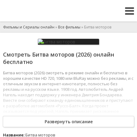
Фильмы и Сериалы онлайн
»
Все фильмы
» Битва моторов
Смотреть Битва моторов (2026) онлайн
бесплатно
Битва моторов (2026) смотреть в режиме онлайн и бесплатно в
хорошем качестве HD 720, 1080 или BluRay можно без рекламы, и с
отличным звуком в интернет-кинотеатре, полностью без
рекламы и на русском языке. 1908 год. Автолюбитель Андрей
Нагель находит поддержку у инженера Дмитрия Бондарева.
Вместе они собирают команду единомышленников и приступают
к разработке автомобиля «Руссо-Балт». Когда проект
оказывается под угрозой, Нагель принимает рискованное
решение - доказать жизнеспособность их машины в легендарном
Развернуть описание
Ралли Монако. Это шаг, который может поставить крест
на проекте «Руссо-Балт».
1
2
3
4
5
6
7
8
Название:
Битва моторов