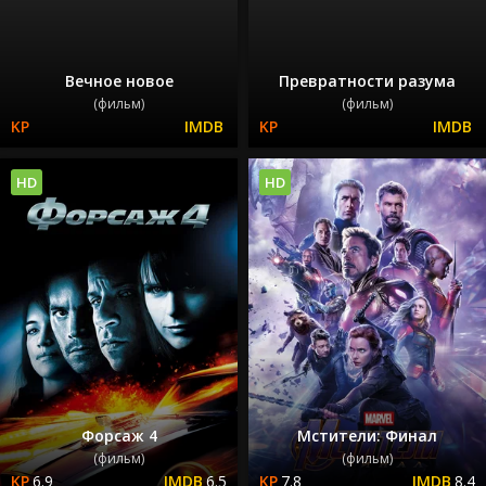
Вечное новое
Превратности разума
(фильм)
(фильм)
HD
HD
Форсаж 4
Мстители: Финал
(фильм)
(фильм)
6.9
6.5
7.8
8.4