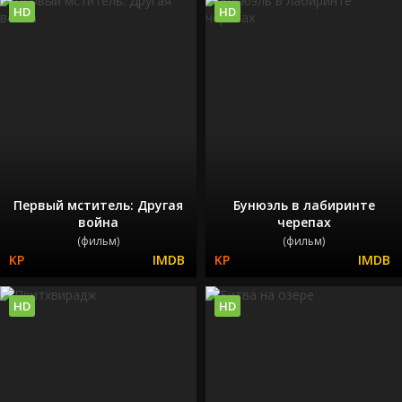
HD
HD
Первый мститель: Другая
Бунюэль в лабиринте
война
черепах
(фильм)
(фильм)
HD
HD