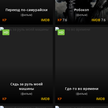
Переезд по-самурайски
Робокоп
(фильм)
(фильм)
7.6
7.6
HD
HD
Сядь за руль моей
машины
Где-то во времени
(фильм)
(фильм)