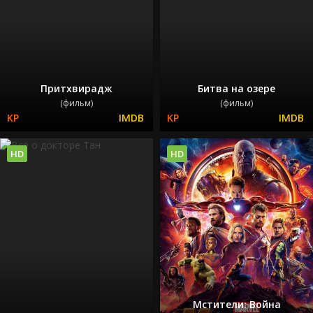
Притхвирадж
Битва на озере
(фильм)
(фильм)
HD
HD
Мстители: Война