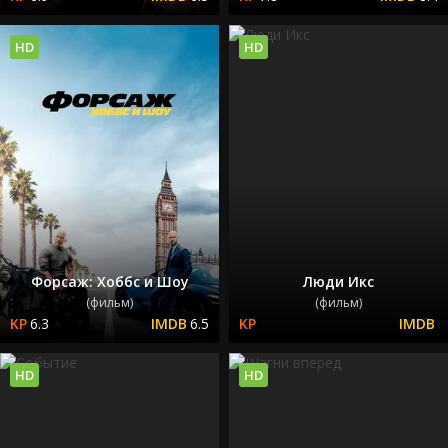
HD
HD
Форсаж: Хоббс и Шоу
Люди Икс
(фильм)
(фильм)
6.3
6.5
HD
HD