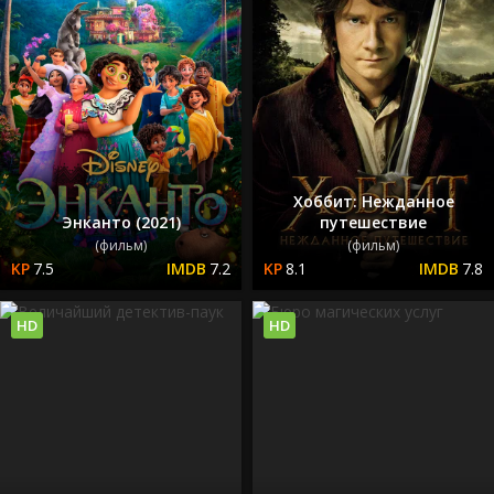
Хоббит: Нежданное
Энканто (2021)
путешествие
(фильм)
(фильм)
7.5
7.2
8.1
7.8
HD
HD