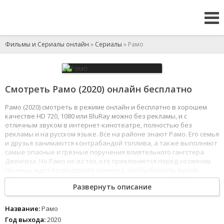
Фильмы и Сериалы онлайн
»
Сериалы
» Рамо
Смотреть Рамо (2020) онлайн бесплатно
Рамо (2020) смотреть в режиме онлайн и бесплатно в хорошем
качестве HD 720, 1080 или BluRay можно без рекламы, и с
отличным звуком в интернет-кинотеатре, полностью без
рекламы и на русском языке. Все на районе знают Рамо. Его семья
и друзья занимаются контрабандой топлива, а также выполняют
самые опасные и грязные поручения влиятельного гангстера
Дженгиза. Но Рамо не из тех, кто преклоняется перед хозяином.
Он лишь ждёт подходящего момента, чтобы бросить вызов
Дженгизу и уничтожить его преступную империю. Война Рамо
Развернуть описание
осложняется тем, что он безумно любит дочь своего заклятого
врага - прекрасную Сибель, которая оказывается меж двух огней.
1
2
3
4
5
6
7
8
Название:
Рамо
Год выхода:
2020