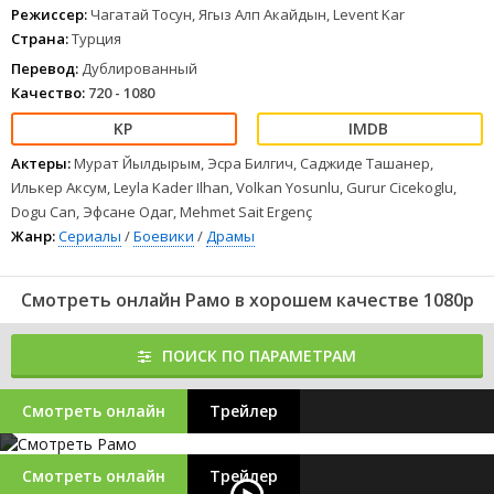
Режиссер:
Чагатай Тосун, Ягыз Алп Акайдын, Levent Kar
Страна:
Турция
Перевод:
Дублированный
Качество:
720 - 1080
Актеры:
Мурат Йылдырым, Эсра Билгич, Саджиде Ташанер,
Илькер Аксум, Leyla Kader Ilhan, Volkan Yosunlu, Gurur Cicekoglu,
Dogu Can, Эфсане Одаг, Mehmet Sait Ergenç
Жанр:
Сериалы
/
Боевики
/
Драмы
Смотреть онлайн Рамо в хорошем качестве 1080p
ПОИСК ПО ПАРАМЕТРАМ
Смотреть онлайн
Трейлер
Смотреть онлайн
Трейлер