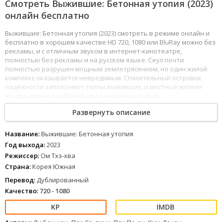
Смотреть Выжившие: Бетонная утопия (2023)
онлайн бесплатно
Выжившие: Бетонная утопия (2023) смотреть в режиме онлайн и
бесплатно в хорошем качестве HD 720, 1080 или BluRay можно без
рекламы, и с отличным звуком в интернет-кинотеатре,
полностью без рекламы и на русском языке. Сеул почти
полностью разрушен мощным землетрясением, но один жилой
комплекс оказывается невредимым. Спасительный островок
надёжности заполоняют толпы выживших, и местные жители
вскоре решают избавиться от незваных гостей.
1
2
3
4
5
6
7
8
Развернуть описание
Название:
Выжившие: Бетонная утопия
Год выхода:
2023
Режиссер:
Ом Тхэ-хва
Страна:
Корея Южная
Перевод:
Дублированный
Качество:
720 - 1080