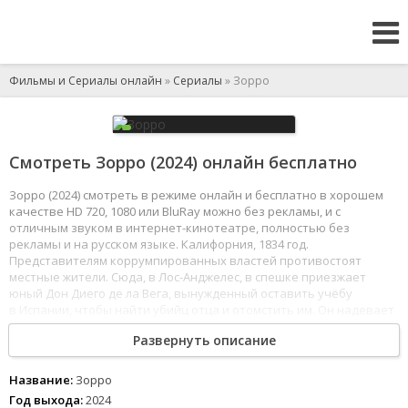
Фильмы и Сериалы онлайн
»
Сериалы
» Зорро
Смотреть Зорро (2024) онлайн бесплатно
Зорро (2024) смотреть в режиме онлайн и бесплатно в хорошем
качестве HD 720, 1080 или BluRay можно без рекламы, и с
отличным звуком в интернет-кинотеатре, полностью без
рекламы и на русском языке. Калифорния, 1834 год.
Представителям коррумпированных властей противостоят
местные жители. Сюда, в Лос-Анджелес, в спешке приезжает
юный Дон Диего де ла Вега, вынужденный оставить учёбу
в Испании, чтобы найти убийц отца и отомстить им. Он надевает
маску Зорро и бросает вызов всесильному мексиканскому
Развернуть описание
губернатору Педро Виктория, который мечтает избавиться
от народного мстителя. А среди его особенно принципиальных
врагов вскоре оказывается и юная индианка На-Лин,
Название:
Зорро
в совершенстве овладевшая боевыми навыками своего народа.
Год выхода:
2024