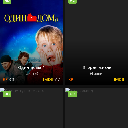
HD
HD
Один дома 1
Вторая жизнь
(фильм)
(фильм)
8.3
7.7
HD
HD