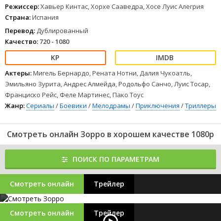
1
2
3
4
5
6
7
8
Режиссер:
Хавьер Кинтас, Хорхе Сааведра, Хосе Луис Алегрия
Страна:
Испания
Перевод:
Дублированный
Качество:
720 - 1080
Актеры:
Мигель Бернардо, Рената Нотни, Далия Чукоатль,
Эмильяно Зурита, Андрес Алмейда, Родольфо Санчо, Луис Тосар,
Франциско Рейс, Феле Мартинес, Пако Тоус
Жанр:
Сериалы
/
Боевики
/
Мелодрамы
/
Приключения
/
Триллеры
Смотреть онлайн Зорро в хорошем качестве 1080p
ПОИСК ПО ПАРАМЕТРАМ
Смотреть онлайн
Трейлер
Смотреть онлайн
Трейлер