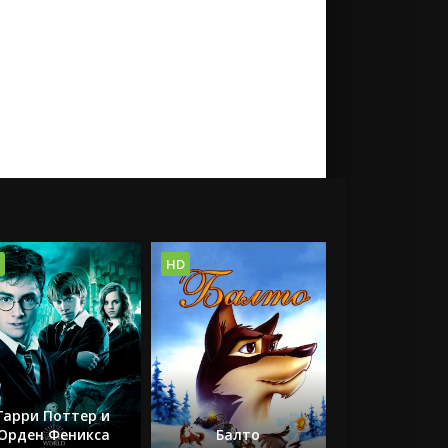
HD
Гарри Поттер и
Орден Феникса
Балто