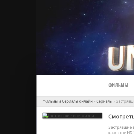
ФИЛЬМЫ
Фильмы и Сериалы онлайн
»
Сериалы
» Застрявш
Все
Смотреть
2024
Застрявшие в
качестве HD 