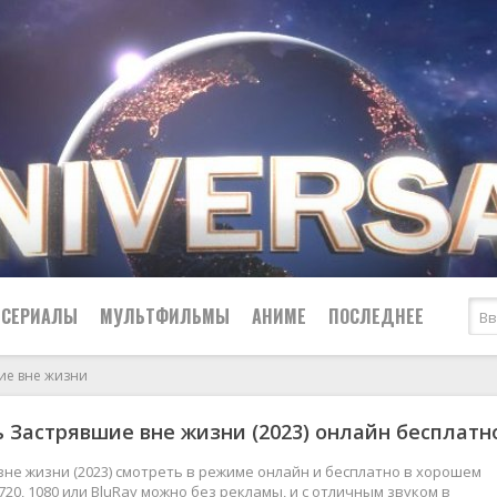
СЕРИАЛЫ
МУЛЬТФИЛЬМЫ
АНИМЕ
ПОСЛЕДНЕЕ
ие вне жизни
Все
Криминал
 Застрявшие вне жизни (2023) онлайн бесплатн
Боевики
Мелодрамы
Военные
2024
Приключения
не жизни (2023) смотреть в режиме онлайн и бесплатно в хорошем
720, 1080 или BluRay можно без рекламы, и с отличным звуком в