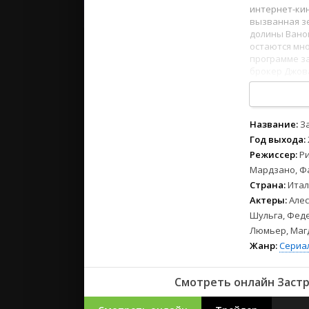
2023
интернет-кин
2022
вызванная зе
долины Ваной
2021
остаются мно
программе за
брокер Джов
Русские
секреты, кот
СССР
1
2
3
4
5
6
7
8
Зарубежн
Название:
З
Год выхода:
Режиссер:
Р
Мардзано, Ф
Страна:
Итал
Актеры:
Але
Шульга, Феде
Люмьер, Маг
Жанр:
Сериа
Смотреть онлайн Застр