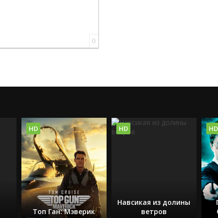
0
HD
HD
HD
Навсикая из долины
!
Топ Ган: Мэверик
ветров