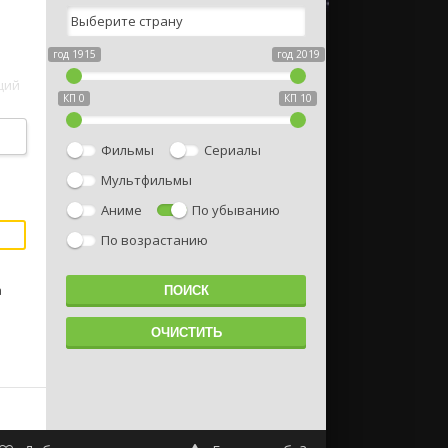
год 1915
год 2019
щий
КП 0
КП 10
Фильмы
Сериалы
Мультфильмы
Аниме
По убыванию
По возрастанию
а