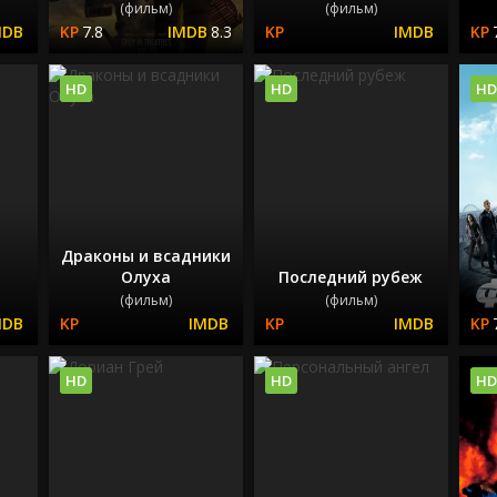
(фильм)
(фильм)
7.8
8.3
HD
HD
HD
Драконы и всадники
а
Олуха
Последний рубеж
(фильм)
(фильм)
HD
HD
HD