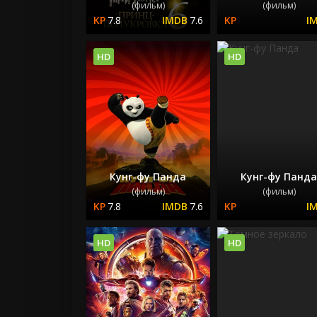
(фильм)
(фильм)
7.8
7.6
HD
HD
Кунг-фу Панда
Кунг-фу Панд
(фильм)
(фильм)
7.8
7.6
HD
HD