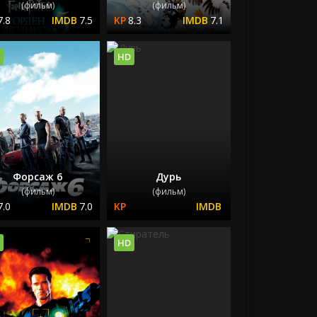
(фильм)
(фильм)
7.8
7.5
8.3
7.1
HD
Форсаж 6
Дурь
(фильм)
(фильм)
7.0
7.0
HD