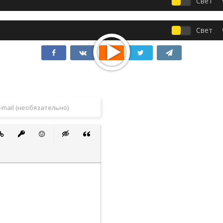
Свет
Свет
 список
ванный список
тавить ссылку
Вставить защищенную ссылку
Вставить смайлик
Вставка скрытого текста
Вставка цитаты